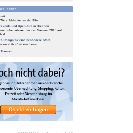
lte Themen
usik
 Töne, Melodien an der Elbe
events und Open-Airs in Dresden
 und Informationen für den Sommer 2016 auf
ick!
es Design für eine besondere Stadt
sden eDition" ist erschienen
e Themen