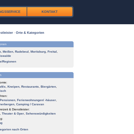
NGSSERVICE
KONTAKT
stleister
·
Orte & Kategorien
ionen
n
,
Meißen
,
Radebeul
,
Moritzburg
,
Freital
,
iswalde
te/Regionen
n
omie:
afés
,
Kneipen
,
Restaurants
,
Biergärten
,
isch
hten:
Pensionen
,
Ferienwohnungen/ -häuser
,
herbergen
,
Camping / Caravan
reizeit & Dienstleister:
,
Theater & Oper
,
Sehenswürdigkeiten
g:
ng
tegorien nach Orten