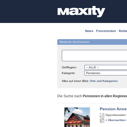
News
·
Fotostrecken
·
Reda
Maxity.de durchsuchen
Ort/Region:
Kategorie:
Alles auf einen Blick:
Orte und Kategorien
Die Suche nach
Pensionen in allen Regione
Pension Anne
Dippoldiswalder 
»
Übernachten