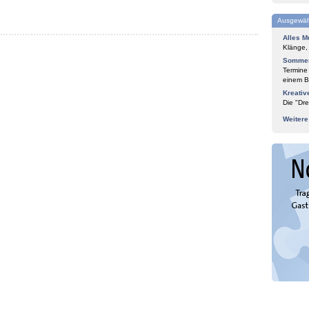
Ausgewäh
Alles M
Klänge,
Sommer
Termine
einem Bl
Kreativ
Die "Dre
Weiter