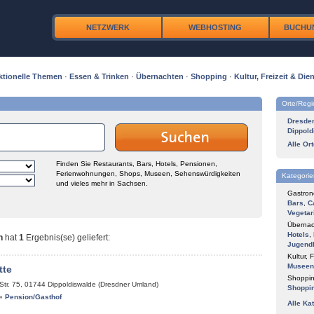
NETZWERK
WEBHOSTING
BUCHU
ktionelle Themen
·
Essen & Trinken
·
Übernachten
·
Shopping
·
Kultur, Freizeit & Dien
Orte/Reg
Dresde
Dippold
Alle Or
Finden Sie Restaurants, Bars, Hotels, Pensionen,
Ferienwohnungen, Shops, Museen, Sehenswürdigkeiten
Kategorie
und vieles mehr in Sachsen.
Gastron
Bars
,
C
Vegetar
Übernac
Hotels
,
n
hat
1
Ergebnis(se) geliefert
:
Jugend
Kultur, F
Museen
tte
Shoppin
Str. 75
,
01744
Dippoldiswalde (Dresdner Umland)
Shoppi
»
Pension/Gasthof
Alle Ka