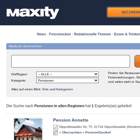
NETZWER
News
·
Fotostrecken
·
Redaktionelle Themen
·
Essen & Trinke
Maxity.de durchsuchen
Finden Sie Restaurant
Ort/Region:
Ferienwohnungen, Sh
Kategorie:
und vieles mehr in Sa
Alles auf einen Blick:
Orte und Kategorien
Die Suche nach
Pensionen in allen Regionen
hat
1
Ergebnis(se) geliefert
:
Pension Annette
Dippoldiswalder Str. 75
,
01744
Dippoldiswalde (Dresdne
»
Übernachten
»
Pension/Gasthof