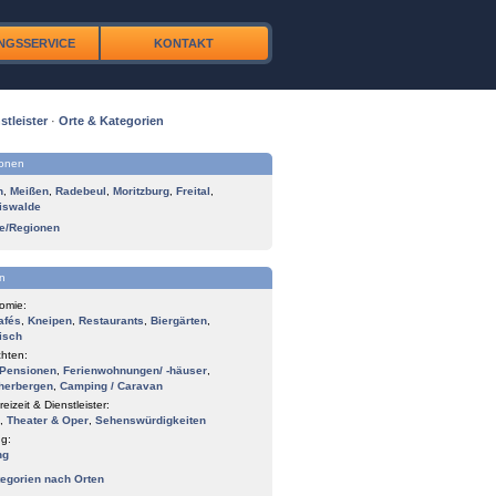
NGSSERVICE
KONTAKT
stleister
·
Orte & Kategorien
ionen
n
,
Meißen
,
Radebeul
,
Moritzburg
,
Freital
,
iswalde
te/Regionen
n
omie:
afés
,
Kneipen
,
Restaurants
,
Biergärten
,
isch
hten:
Pensionen
,
Ferienwohnungen/ -häuser
,
herbergen
,
Camping / Caravan
reizeit & Dienstleister:
,
Theater & Oper
,
Sehenswürdigkeiten
g:
ng
tegorien nach Orten