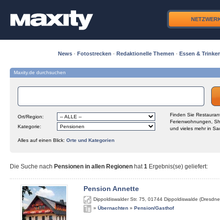
NETZWER
News
·
Fotostrecken
·
Redaktionelle Themen
·
Essen & Trinke
Maxity.de durchsuchen
Finden Sie Restaurant
Ort/Region:
Ferienwohnungen, Sh
Kategorie:
und vieles mehr in Sa
Alles auf einen Blick:
Orte und Kategorien
Die Suche nach
Pensionen in allen Regionen
hat
1
Ergebnis(se) geliefert
:
Pension Annette
Dippoldiswalder Str. 75
,
01744
Dippoldiswalde (Dresdne
»
Übernachten
»
Pension/Gasthof