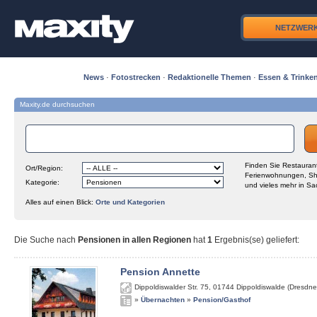
NETZWER
News
·
Fotostrecken
·
Redaktionelle Themen
·
Essen & Trinke
Maxity.de durchsuchen
Finden Sie Restaurant
Ort/Region:
Ferienwohnungen, Sh
Kategorie:
und vieles mehr in Sa
Alles auf einen Blick:
Orte und Kategorien
Die Suche nach
Pensionen in allen Regionen
hat
1
Ergebnis(se) geliefert
:
Pension Annette
Dippoldiswalder Str. 75
,
01744
Dippoldiswalde (Dresdne
»
Übernachten
»
Pension/Gasthof