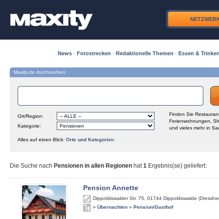
NETZWER
News
·
Fotostrecken
·
Redaktionelle Themen
·
Essen & Trinke
Maxity.de durchsuchen
Finden Sie Restaurant
Ort/Region:
Ferienwohnungen, Sh
Kategorie:
und vieles mehr in Sa
Alles auf einen Blick:
Orte und Kategorien
Die Suche nach
Pensionen in allen Regionen
hat
1
Ergebnis(se) geliefert
:
Pension Annette
Dippoldiswalder Str. 75
,
01744
Dippoldiswalde (Dresdne
»
Übernachten
»
Pension/Gasthof