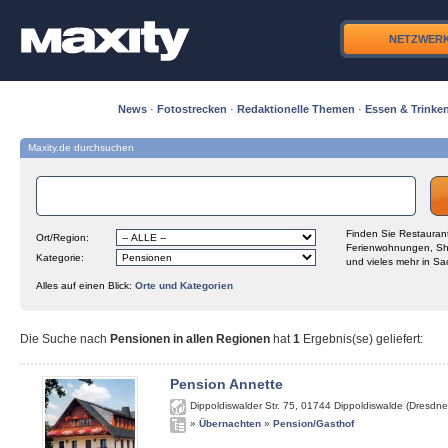
NETZWER
News
·
Fotostrecken
·
Redaktionelle Themen
·
Essen & Trinke
Maxity.de durchsuchen
Finden Sie Restaurant
Ort/Region:
Ferienwohnungen, Sh
Kategorie:
und vieles mehr in Sa
Alles auf einen Blick:
Orte und Kategorien
Die Suche nach
Pensionen in allen Regionen
hat
1
Ergebnis(se) geliefert
:
Pension Annette
Dippoldiswalder Str. 75
,
01744
Dippoldiswalde (Dresdne
»
Übernachten
»
Pension/Gasthof