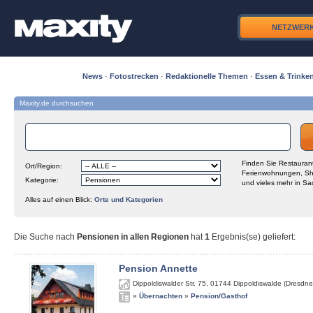
NETZWER
News
·
Fotostrecken
·
Redaktionelle Themen
·
Essen & Trinke
Maxity.de durchsuchen
Finden Sie Restaurant
Ort/Region:
Ferienwohnungen, Sh
Kategorie:
und vieles mehr in Sa
Alles auf einen Blick:
Orte und Kategorien
Die Suche nach
Pensionen in allen Regionen
hat
1
Ergebnis(se) geliefert
:
Pension Annette
Dippoldiswalder Str. 75
,
01744
Dippoldiswalde (Dresdne
»
Übernachten
»
Pension/Gasthof