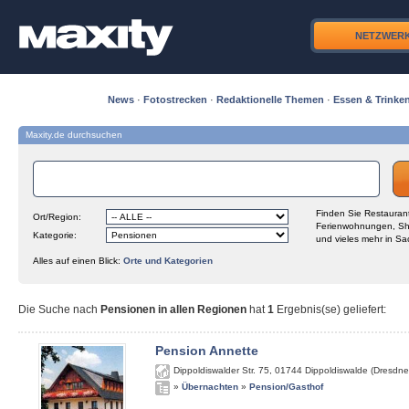
NETZWER
News
·
Fotostrecken
·
Redaktionelle Themen
·
Essen & Trinke
Maxity.de durchsuchen
Finden Sie Restaurant
Ort/Region:
Ferienwohnungen, Sh
Kategorie:
und vieles mehr in Sa
Alles auf einen Blick:
Orte und Kategorien
Die Suche nach
Pensionen in allen Regionen
hat
1
Ergebnis(se) geliefert
:
Pension Annette
Dippoldiswalder Str. 75
,
01744
Dippoldiswalde (Dresdne
»
Übernachten
»
Pension/Gasthof