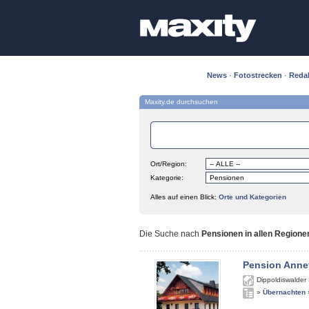
News
·
Fotostrecken
·
Reda
Maxity.de durchsuchen
Ort/Region:
Kategorie:
Alles auf einen Blick:
Orte und Kategorien
Die Suche nach
Pensionen in allen Regione
Pension Anne
Dippoldiswalder 
»
Übernachten