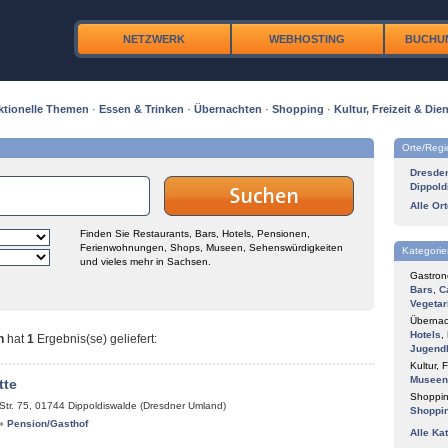
NETZWERK
WEBHOSTING
BUCHU
ktionelle Themen
·
Essen & Trinken
·
Übernachten
·
Shopping
·
Kultur, Freizeit & Dien
Orte/Reg
Dresde
Dippold
Alle Or
Finden Sie Restaurants, Bars, Hotels, Pensionen,
Ferienwohnungen, Shops, Museen, Sehenswürdigkeiten
Kategorie
und vieles mehr in Sachsen.
Gastron
Bars
,
C
Vegetar
Übernac
Hotels
,
n
hat
1
Ergebnis(se) geliefert
:
Jugend
Kultur, F
Museen
tte
Shoppin
Str. 75
,
01744
Dippoldiswalde (Dresdner Umland)
Shoppi
»
Pension/Gasthof
Alle Ka