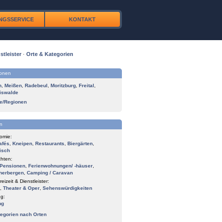
NGSSERVICE
KONTAKT
stleister
·
Orte & Kategorien
ionen
n
,
Meißen
,
Radebeul
,
Moritzburg
,
Freital
,
iswalde
te/Regionen
n
omie:
afés
,
Kneipen
,
Restaurants
,
Biergärten
,
isch
hten:
Pensionen
,
Ferienwohnungen/ -häuser
,
herbergen
,
Camping / Caravan
reizeit & Dienstleister:
,
Theater & Oper
,
Sehenswürdigkeiten
g:
ng
tegorien nach Orten