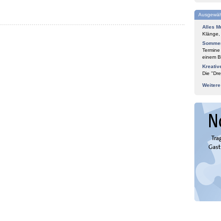
Ausgewäh
Alles M
Klänge,
Sommer
Termine
einem Bl
Kreativ
Die "Dre
Weiter