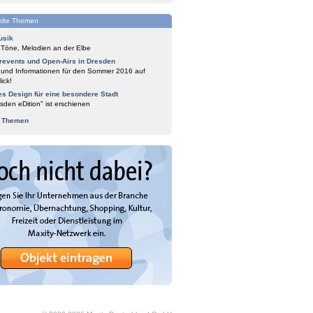
lte Themen
usik
 Töne, Melodien an der Elbe
events und Open-Airs in Dresden
 und Informationen für den Sommer 2016 auf
ick!
es Design für eine besondere Stadt
sden eDition" ist erschienen
e Themen