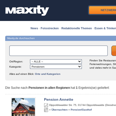
NETZWER
News
·
Fotostrecken
·
Redaktionelle Themen
·
Essen & Trinke
Maxity.de durchsuchen
Finden Sie Restaurant
Ort/Region:
Ferienwohnungen, Sh
Kategorie:
und vieles mehr in Sa
Alles auf einen Blick:
Orte und Kategorien
Die Suche nach
Pensionen in allen Regionen
hat
1
Ergebnis(se) geliefert
:
Pension Annette
Dippoldiswalder Str. 75
,
01744
Dippoldiswalde (Dresdne
»
Übernachten
»
Pension/Gasthof