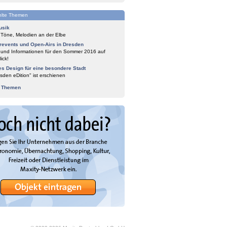
lte Themen
usik
 Töne, Melodien an der Elbe
events und Open-Airs in Dresden
 und Informationen für den Sommer 2016 auf
ick!
es Design für eine besondere Stadt
sden eDition" ist erschienen
e Themen