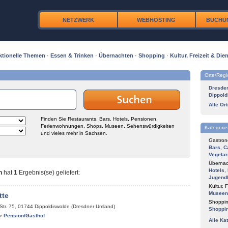
NETZWERK
WEBHOSTING
BUCHU
ktionelle Themen
·
Essen & Trinken
·
Übernachten
·
Shopping
·
Kultur, Freizeit & Dien
Orte/Reg
Dresde
Dippold
Alle Or
Finden Sie Restaurants, Bars, Hotels, Pensionen,
Ferienwohnungen, Shops, Museen, Sehenswürdigkeiten
Kategorie
und vieles mehr in Sachsen.
Gastron
Bars
,
C
Vegetar
Übernac
Hotels
,
n
hat
1
Ergebnis(se) geliefert
:
Jugend
Kultur, F
Museen
tte
Shoppin
Str. 75
,
01744
Dippoldiswalde (Dresdner Umland)
Shoppi
»
Pension/Gasthof
Alle Ka