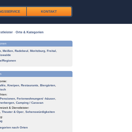
NGSSERVICE
KONTAKT
stleister
·
Orte & Kategorien
ionen
n
,
Meißen
,
Radebeul
,
Moritzburg
,
Freital
,
iswalde
te/Regionen
n
omie:
afés
,
Kneipen
,
Restaurants
,
Biergärten
,
isch
hten:
Pensionen
,
Ferienwohnungen/ -häuser
,
herbergen
,
Camping / Caravan
reizeit & Dienstleister:
,
Theater & Oper
,
Sehenswürdigkeiten
g:
ng
tegorien nach Orten