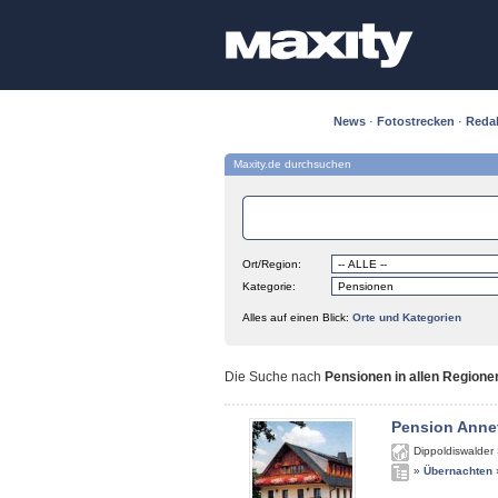
News
·
Fotostrecken
·
Reda
Maxity.de durchsuchen
Ort/Region:
Kategorie:
Alles auf einen Blick:
Orte und Kategorien
Die Suche nach
Pensionen in allen Regione
Pension Anne
Dippoldiswalder 
»
Übernachten