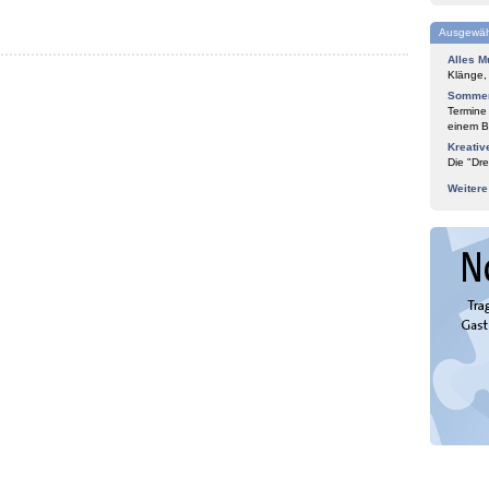
Ausgewäh
Alles M
Klänge,
Sommer
Termine
einem Bl
Kreativ
Die "Dre
Weiter