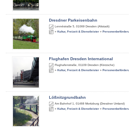
Dresdner Parkeisenbahn
Lennéstraße 5
,
01069
Dresden (Altstadt)
»
Kultur, Freizeit & Dienstleister
»
Personenbeförder
Flughafen Dresden International
Flughafenstraße
,
01109
Dresden (Klotzsche)
»
Kultur, Freizeit & Dienstleister
»
Personenbeförder
Lößnitzgrundbahn
Am Bahnhof 1
,
01468
Moritzburg (Dresdner Umland)
»
Kultur, Freizeit & Dienstleister
»
Personenbeförder