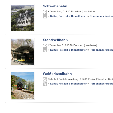
Schwebebahn
Körnerplatz
,
01326
Dresden (Loschwitz)
»
Kultur, Freizeit & Dienstleister
»
Personenbeförder
Standseilbahn
Körnerplatz 3
,
01326
Dresden (Loschwitz)
»
Kultur, Freizeit & Dienstleister
»
Personenbeförder
Weißeritztalbahn
Bahnhof Freital-Hainsberg
,
01705
Freital (Dresdner Um
»
Kultur, Freizeit & Dienstleister
»
Personenbeförder