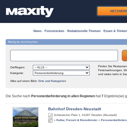
NETZWER
News
·
Fotostrecken
·
Redaktionelle Themen
·
Essen & Trinke
Maxity.de durchsuchen
Finden Sie Restaurant
Ort/Region:
Ferienwohnungen, Sh
Kategorie:
und vieles mehr in Sa
Alles auf einen Blick:
Orte und Kategorien
Die Suche nach
Personenbeförderung in allen Regionen
hat
7
Ergebnis(se) ge
Bahnhof Dresden-Neustadt
Schlesischer Platz 1
,
01097
Dresden (Neustadt)
»
Kultur, Freizeit & Dienstleister
»
Personenbeförder