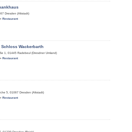
chankhaus
067
Dresden (Altstadt)
»
Restaurant
 Schloss Wackerbarth
ße 1
,
01445
Radebeul (Dresdner Umland)
»
Restaurant
rche 5
,
01067
Dresden (Altstadt)
»
Restaurant
7
,
01239
Dresden (Reick)