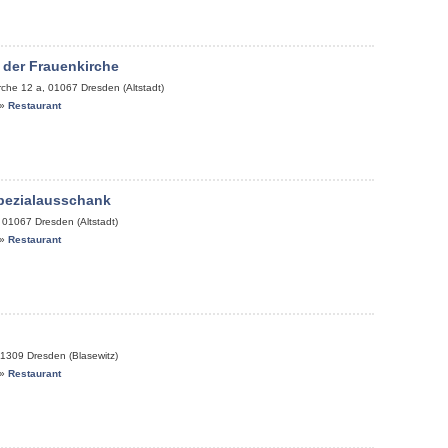
 der Frauenkirche
rche 12 a
,
01067
Dresden (Altstadt)
»
Restaurant
pezialausschank
,
01067
Dresden (Altstadt)
»
Restaurant
1309
Dresden (Blasewitz)
»
Restaurant