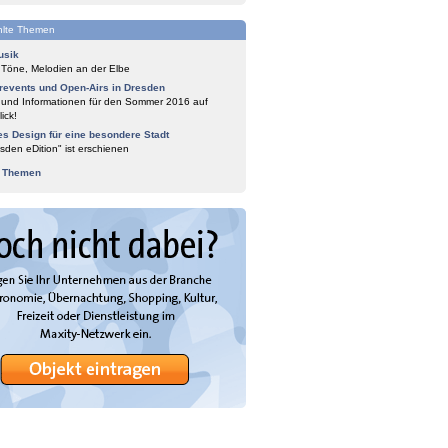
lte Themen
usik
 Töne, Melodien an der Elbe
events und Open-Airs in Dresden
 und Informationen für den Sommer 2016 auf
ick!
es Design für eine besondere Stadt
sden eDition" ist erschienen
e Themen