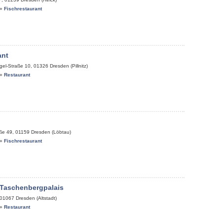
»
Fischrestaurant
ant
gel-Straße 10
,
01326
Dresden (Pillnitz)
»
Restaurant
aße 49
,
01159
Dresden (Löbtau)
»
Fischrestaurant
 Taschenbergpalais
01067
Dresden (Altstadt)
»
Restaurant