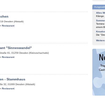
Ausgewäh
Alles M
schen
Klänge,
Sommer
219
Dresden (Altstadt)
Termine
»
Restaurant
einem Bl
Kreativ
Die "Dre
Weiter
rant "Sinneswandel"
Straße 91
,
01259
Dresden (Kleinzschachwitz)
»
Restaurant
en - Stammhaus
aße 32
,
01069
Dresden (Altstadt)
»
Restaurant