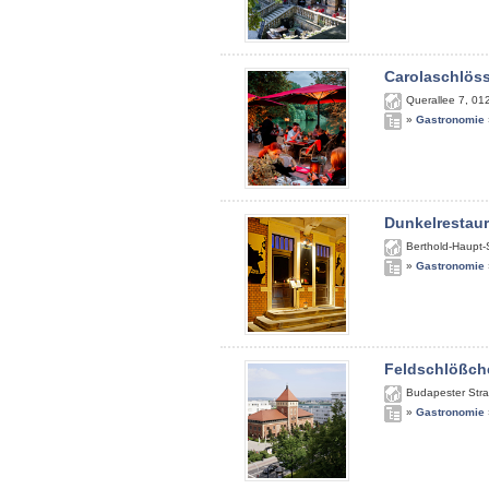
Carolaschlös
Querallee 7
,
01
»
Gastronomie
Dunkelrestau
Berthold-Haupt-
»
Gastronomie
Feldschlößch
Budapester Str
»
Gastronomie