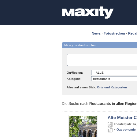
News
·
Fotostrecken
·
Reda
Maxity.de durchsuchen
Ort/Region:
Kategorie:
Alles auf einen Blick:
Orte und Kategorien
Die Suche nach
Restaurants in allen Regio
Alte Meister C
Theaterplatz 1a
»
Gastronomie