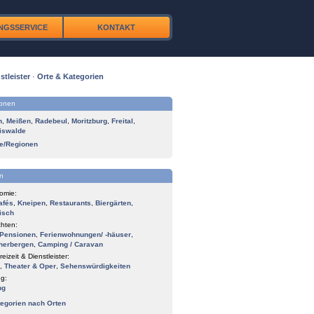
NGSSERVICE
KONTAKT
stleister
·
Orte & Kategorien
ionen
n
,
Meißen
,
Radebeul
,
Moritzburg
,
Freital
,
iswalde
te/Regionen
n
omie:
afés
,
Kneipen
,
Restaurants
,
Biergärten
,
isch
hten:
Pensionen
,
Ferienwohnungen/ -häuser
,
herbergen
,
Camping / Caravan
reizeit & Dienstleister:
,
Theater & Oper
,
Sehenswürdigkeiten
g:
ng
tegorien nach Orten