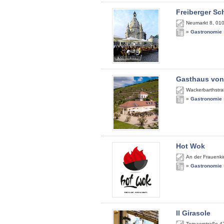
Freiberger S
Neumarkt 8
,
01
»
Gastronomie
Gasthaus von
Wackerbarthstra
»
Gastronomie
Hot Wok
An der Frauenki
»
Gastronomie
Il Girasole
Tornaerstraße 4