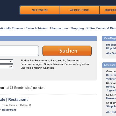
NETZWERK
WEBHOSTING
BUCHU
ktionelle Themen
·
Essen & Trinken
·
Übernachten
·
Shopping
·
Kultur, Freizeit & Dien
Orte/Reg
Dresde
Dippold
Alle Or
Finden Sie Restaurants, Bars, Hotels, Pensionen,
Ferienwohnungen, Shops, Museen, Sehenswürdigkeiten
Kategorie
und vieles mehr in Sachsen.
Gastron
Bars
,
C
Vegetar
Übernac
Hotels
,
nen
hat
16
Ergebnis(se) geliefert
:
Jugend
Kultur, F
Museen
afé | Restaurant
Shoppin
,
01067
Dresden (Altstadt)
Shoppi
»
Restaurant
Alle Ka