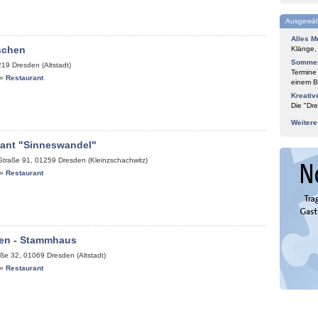
Ausgewäh
Alles M
schen
Klänge,
Sommer
219
Dresden (Altstadt)
Termine
»
Restaurant
einem Bl
Kreativ
Die "Dre
Weiter
rant "Sinneswandel"
Straße 91
,
01259
Dresden (Kleinzschachwitz)
»
Restaurant
en - Stammhaus
aße 32
,
01069
Dresden (Altstadt)
»
Restaurant