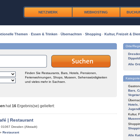
NETZWERK
WEBHOSTING
BUCHU
ktionelle Themen
·
Essen & Trinken
·
Übernachten
·
Shopping
·
Kultur, Freizeit & Dien
Orte/Reg
Dresde
Dippold
Alle Or
Finden Sie Restaurants, Bars, Hotels, Pensionen,
Ferienwohnungen, Shops, Museen, Sehenswürdigkeiten
Kategorie
und vieles mehr in Sachsen.
Gastron
Bars
,
C
Vegetar
Übernac
Hotels
,
nen
hat
16
Ergebnis(se) geliefert
:
Jugend
Kultur, F
Museen
afé | Restaurant
Shoppin
,
01067
Dresden (Altstadt)
Shoppi
»
Restaurant
Alle Ka