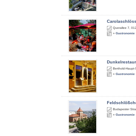
Carolaschlös
Querallee 7
,
01
»
Gastronomie
Dunkelrestau
Berthold-Haupt-
»
Gastronomie
Feldschlößch
Budapester Str
»
Gastronomie