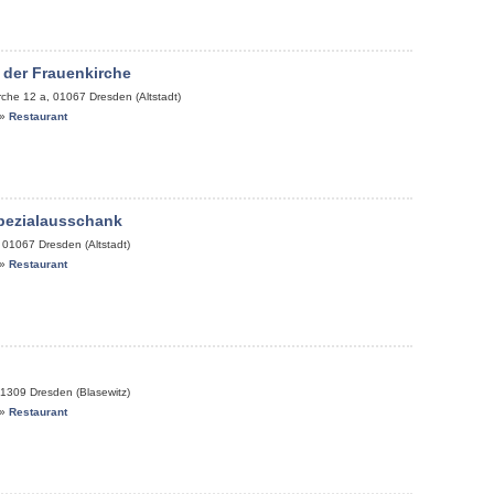
 der Frauenkirche
rche 12 a
,
01067
Dresden (Altstadt)
»
Restaurant
pezialausschank
,
01067
Dresden (Altstadt)
»
Restaurant
1309
Dresden (Blasewitz)
»
Restaurant