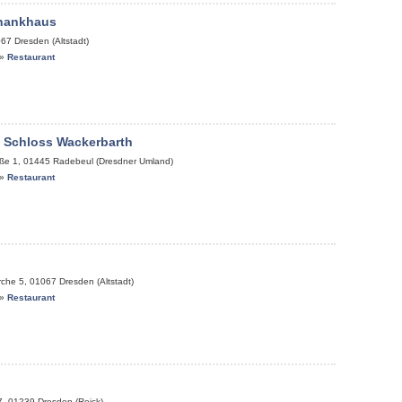
chankhaus
067
Dresden (Altstadt)
»
Restaurant
 Schloss Wackerbarth
ße 1
,
01445
Radebeul (Dresdner Umland)
»
Restaurant
rche 5
,
01067
Dresden (Altstadt)
»
Restaurant
7
,
01239
Dresden (Reick)