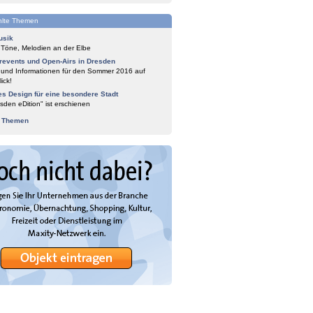
lte Themen
usik
 Töne, Melodien an der Elbe
events und Open-Airs in Dresden
 und Informationen für den Sommer 2016 auf
ick!
es Design für eine besondere Stadt
sden eDition" ist erschienen
e Themen