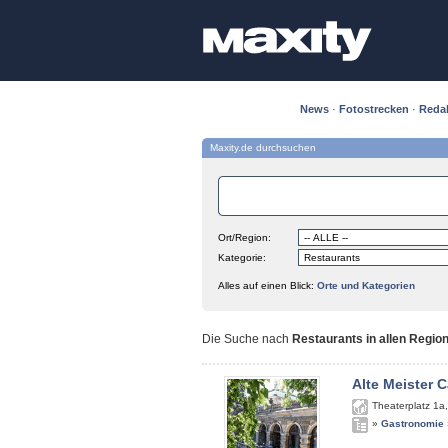
News
·
Fotostrecken
·
Reda
Maxity.de durchsuchen
Ort/Region:
Kategorie:
Alles auf einen Blick:
Orte und Kategorien
Die Suche nach
Restaurants in allen Regio
Alte Meister C
Theaterplatz 1a
»
Gastronomie