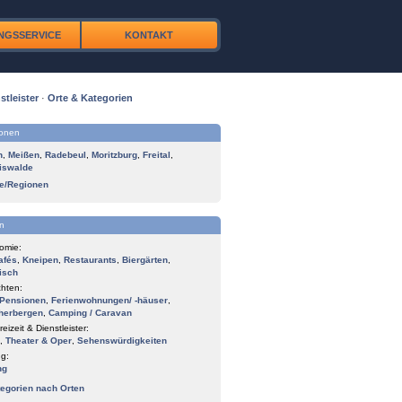
NGSSERVICE
KONTAKT
stleister
·
Orte & Kategorien
ionen
n
,
Meißen
,
Radebeul
,
Moritzburg
,
Freital
,
iswalde
te/Regionen
n
omie:
afés
,
Kneipen
,
Restaurants
,
Biergärten
,
isch
hten:
Pensionen
,
Ferienwohnungen/ -häuser
,
herbergen
,
Camping / Caravan
reizeit & Dienstleister:
,
Theater & Oper
,
Sehenswürdigkeiten
g:
ng
tegorien nach Orten