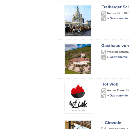
Freiberger S
Neumarkt 8
,
01
»
Gastronomie
Gasthaus von
Wackerbarthstra
»
Gastronomie
Hot Wok
An der Frauenki
»
Gastronomie
Il Girasole
Tornaerstraße 4