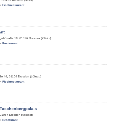
»
Fischrestaurant
ant
gel-Straße 10
,
01326
Dresden (Pillnitz)
»
Restaurant
aße 49
,
01159
Dresden (Löbtau)
»
Fischrestaurant
 Taschenbergpalais
01067
Dresden (Altstadt)
»
Restaurant