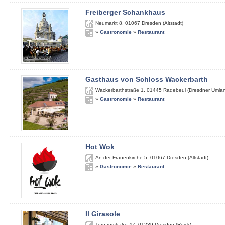
Freiberger Schankhaus
Neumarkt 8
,
01067
Dresden (Altstadt)
»
Gastronomie
»
Restaurant
Gasthaus von Schloss Wackerbarth
Wackerbarthstraße 1
,
01445
Radebeul (Dresdner Umla
»
Gastronomie
»
Restaurant
Hot Wok
An der Frauenkirche 5
,
01067
Dresden (Altstadt)
»
Gastronomie
»
Restaurant
Il Girasole
Tornaerstraße 47
,
01239
Dresden (Reick)