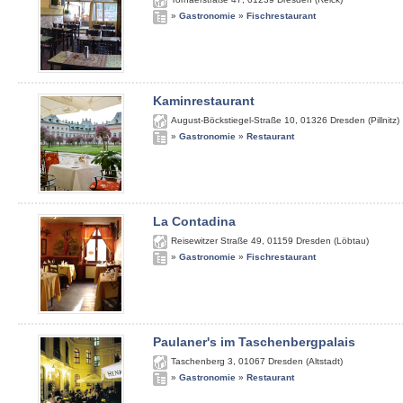
»
Gastronomie
»
Fischrestaurant
Kaminrestaurant
August-Böckstiegel-Straße 10
,
01326
Dresden (Pillnitz)
»
Gastronomie
»
Restaurant
La Contadina
Reisewitzer Straße 49
,
01159
Dresden (Löbtau)
»
Gastronomie
»
Fischrestaurant
Paulaner's im Taschenbergpalais
Taschenberg 3
,
01067
Dresden (Altstadt)
»
Gastronomie
»
Restaurant