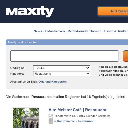
NETZWER
News
·
Fotostrecken
·
Redaktionelle Themen
·
Essen & Trinke
Maxity.de durchsuchen
Finden Sie Restaurant
Ort/Region:
Ferienwohnungen, Sh
Kategorie:
und vieles mehr in Sa
Alles auf einen Blick:
Orte und Kategorien
Die Suche nach
Restaurants in allen Regionen
hat
16
Ergebnis(se) geliefert
:
Alte Meister Café | Restaurant
Theaterplatz 1a
,
01067
Dresden (Altstadt)
»
Gastronomie
»
Restaurant