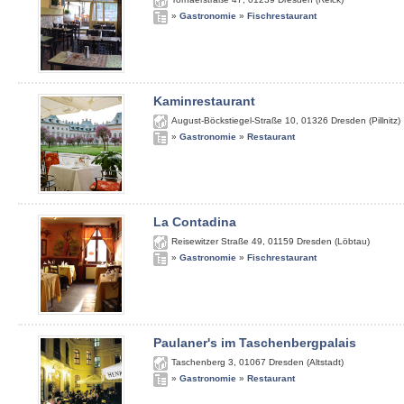
»
Gastronomie
»
Fischrestaurant
Kaminrestaurant
August-Böckstiegel-Straße 10
,
01326
Dresden (Pillnitz)
»
Gastronomie
»
Restaurant
La Contadina
Reisewitzer Straße 49
,
01159
Dresden (Löbtau)
»
Gastronomie
»
Fischrestaurant
Paulaner's im Taschenbergpalais
Taschenberg 3
,
01067
Dresden (Altstadt)
»
Gastronomie
»
Restaurant