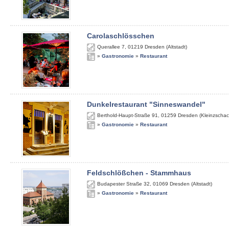
Carolaschlösschen
Querallee 7
,
01219
Dresden (Altstadt)
»
Gastronomie
»
Restaurant
Dunkelrestaurant "Sinneswandel"
Berthold-Haupt-Straße 91
,
01259
Dresden (Kleinzschac
»
Gastronomie
»
Restaurant
Feldschlößchen - Stammhaus
Budapester Straße 32
,
01069
Dresden (Altstadt)
»
Gastronomie
»
Restaurant