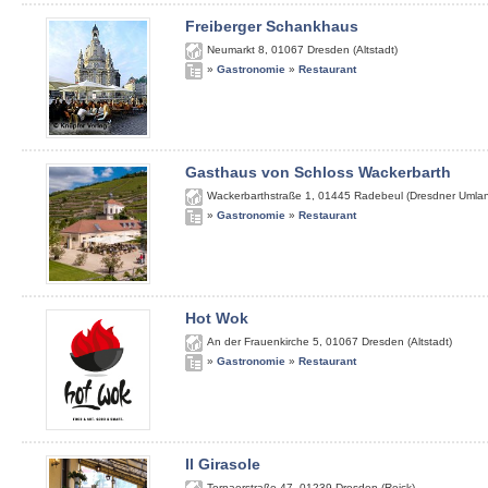
Freiberger Schankhaus
Neumarkt 8
,
01067
Dresden (Altstadt)
»
Gastronomie
»
Restaurant
Gasthaus von Schloss Wackerbarth
Wackerbarthstraße 1
,
01445
Radebeul (Dresdner Umla
»
Gastronomie
»
Restaurant
Hot Wok
An der Frauenkirche 5
,
01067
Dresden (Altstadt)
»
Gastronomie
»
Restaurant
Il Girasole
Tornaerstraße 47
,
01239
Dresden (Reick)