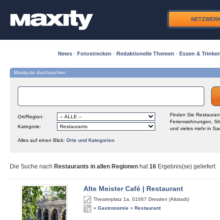
NETZWER
News
·
Fotostrecken
·
Redaktionelle Themen
·
Essen & Trinke
Maxity.de durchsuchen
Finden Sie Restaurant
Ort/Region:
Ferienwohnungen, Sh
Kategorie:
und vieles mehr in Sa
Alles auf einen Blick:
Orte und Kategorien
Die Suche nach
Restaurants in allen Regionen
hat
16
Ergebnis(se) geliefert
:
Alte Meister Café | Restaurant
Theaterplatz 1a
,
01067
Dresden (Altstadt)
»
Gastronomie
»
Restaurant