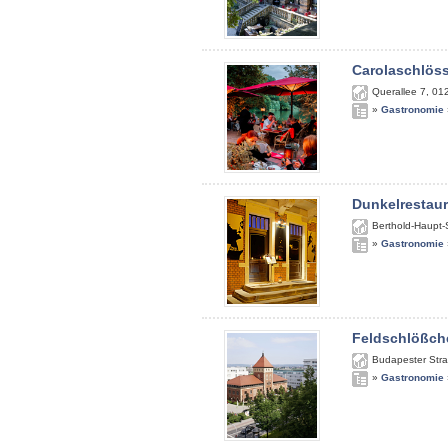
Carolaschlös
Querallee 7
,
01
»
Gastronomie
Dunkelrestau
Berthold-Haupt-
»
Gastronomie
Feldschlößch
Budapester Str
»
Gastronomie