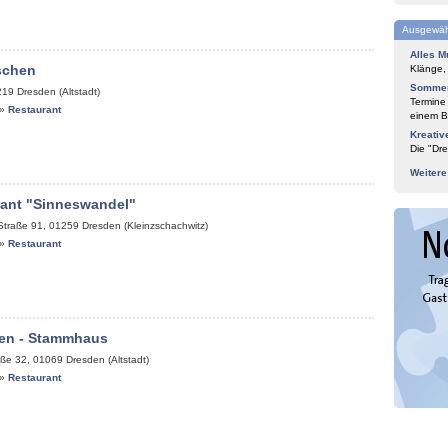
Ausgewäh
Alles M
schen
Klänge,
Sommer
219
Dresden (Altstadt)
Termine
»
Restaurant
einem Bl
Kreativ
Die "Dre
Weiter
rant "Sinneswandel"
Straße 91
,
01259
Dresden (Kleinzschachwitz)
»
Restaurant
en - Stammhaus
aße 32
,
01069
Dresden (Altstadt)
»
Restaurant