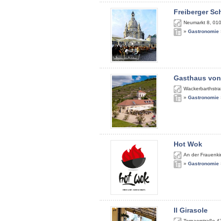
Freiberger S
Neumarkt 8
,
01
»
Gastronomie
Gasthaus von
Wackerbarthstra
»
Gastronomie
Hot Wok
An der Frauenki
»
Gastronomie
Il Girasole
Tornaerstraße 4