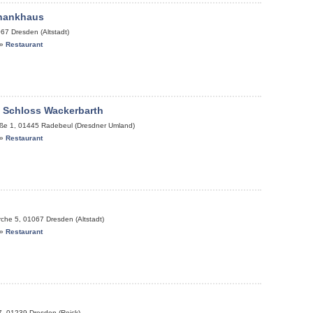
chankhaus
067
Dresden (Altstadt)
»
Restaurant
 Schloss Wackerbarth
ße 1
,
01445
Radebeul (Dresdner Umland)
»
Restaurant
rche 5
,
01067
Dresden (Altstadt)
»
Restaurant
7
,
01239
Dresden (Reick)