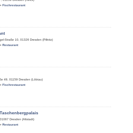
»
Fischrestaurant
ant
gel-Straße 10
,
01326
Dresden (Pillnitz)
»
Restaurant
aße 49
,
01159
Dresden (Löbtau)
»
Fischrestaurant
 Taschenbergpalais
01067
Dresden (Altstadt)
»
Restaurant