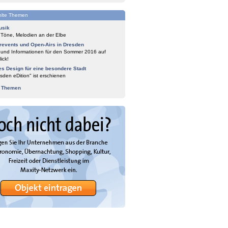
lte Themen
usik
 Töne, Melodien an der Elbe
events und Open-Airs in Dresden
 und Informationen für den Sommer 2016 auf
ick!
es Design für eine besondere Stadt
sden eDition" ist erschienen
e Themen