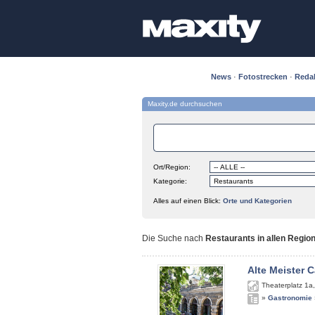
News
·
Fotostrecken
·
Reda
Maxity.de durchsuchen
Ort/Region:
Kategorie:
Alles auf einen Blick:
Orte und Kategorien
Die Suche nach
Restaurants in allen Regio
Alte Meister C
Theaterplatz 1a
»
Gastronomie