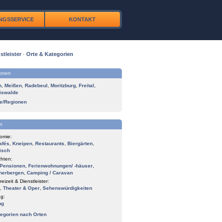
NGSSERVICE
KONTAKT
stleister
·
Orte & Kategorien
ionen
n
,
Meißen
,
Radebeul
,
Moritzburg
,
Freital
,
iswalde
te/Regionen
n
omie:
afés
,
Kneipen
,
Restaurants
,
Biergärten
,
isch
hten:
Pensionen
,
Ferienwohnungen/ -häuser
,
herbergen
,
Camping / Caravan
reizeit & Dienstleister:
,
Theater & Oper
,
Sehenswürdigkeiten
g:
ng
tegorien nach Orten