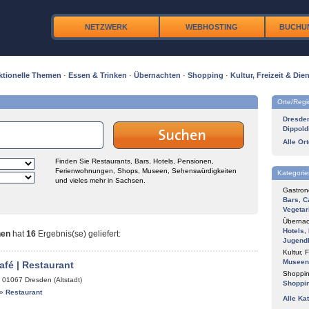
NETZWERK
WEBHOSTING
BUCHU
ktionelle Themen
·
Essen & Trinken
·
Übernachten
·
Shopping
·
Kultur, Freizeit & Dien
Orte/Reg
Dresde
Dippold
Alle Or
Finden Sie Restaurants, Bars, Hotels, Pensionen,
Ferienwohnungen, Shops, Museen, Sehenswürdigkeiten
Kategorie
und vieles mehr in Sachsen.
Gastron
Bars
,
C
Vegetar
Übernac
Hotels
,
nen
hat
16
Ergebnis(se) geliefert
:
Jugend
Kultur, F
Museen
afé | Restaurant
Shoppin
,
01067
Dresden (Altstadt)
Shoppi
»
Restaurant
Alle Ka