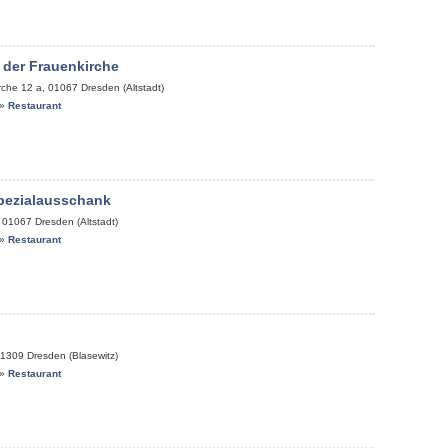
 der Frauenkirche
rche 12 a
,
01067
Dresden (Altstadt)
»
Restaurant
pezialausschank
,
01067
Dresden (Altstadt)
»
Restaurant
1309
Dresden (Blasewitz)
»
Restaurant