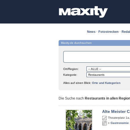
News
·
Fotostrecken
·
Reda
Maxity.de durchsuchen
Ort/Region:
Kategorie:
Alles auf einen Blick:
Orte und Kategorien
Die Suche nach
Restaurants in allen Regio
Alte Meister C
Theaterplatz 1a
»
Gastronomie