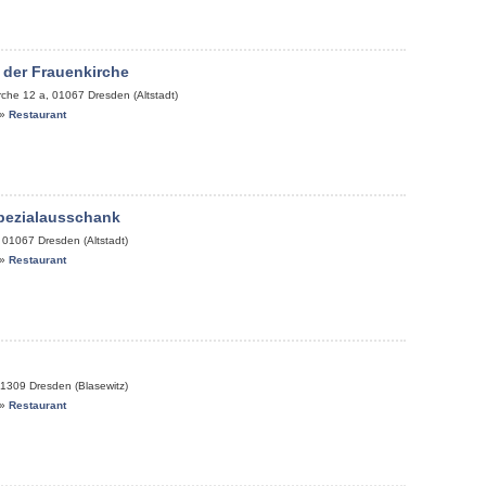
 der Frauenkirche
rche 12 a
,
01067
Dresden (Altstadt)
»
Restaurant
pezialausschank
,
01067
Dresden (Altstadt)
»
Restaurant
1309
Dresden (Blasewitz)
»
Restaurant