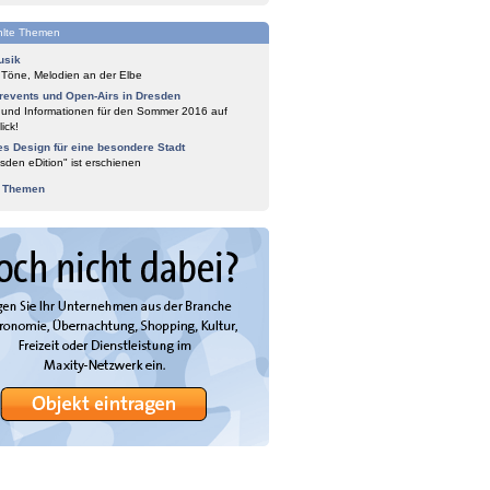
lte Themen
usik
 Töne, Melodien an der Elbe
events und Open-Airs in Dresden
 und Informationen für den Sommer 2016 auf
ick!
es Design für eine besondere Stadt
sden eDition" ist erschienen
e Themen