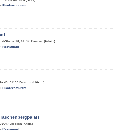
»
Fischrestaurant
ant
gel-Straße 10
,
01326
Dresden (Pillnitz)
»
Restaurant
aße 49
,
01159
Dresden (Löbtau)
»
Fischrestaurant
 Taschenbergpalais
01067
Dresden (Altstadt)
»
Restaurant