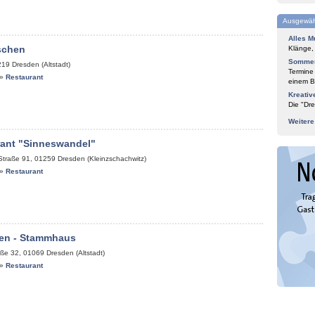
Ausgewäh
Alles M
schen
Klänge,
Sommer
219
Dresden (Altstadt)
Termine
»
Restaurant
einem Bl
Kreativ
Die "Dre
Weiter
rant "Sinneswandel"
Straße 91
,
01259
Dresden (Kleinzschachwitz)
»
Restaurant
en - Stammhaus
aße 32
,
01069
Dresden (Altstadt)
»
Restaurant