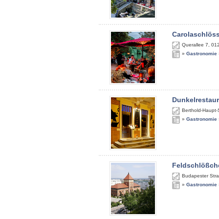
Carolaschlös
Querallee 7
,
01
»
Gastronomie
Dunkelrestau
Berthold-Haupt-
»
Gastronomie
Feldschlößch
Budapester Str
»
Gastronomie