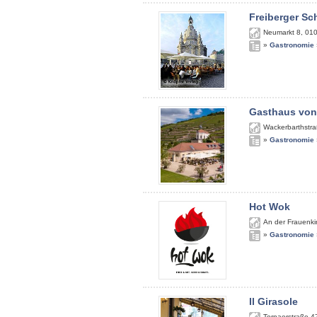
Freiberger S
Neumarkt 8
,
01
»
Gastronomie
Gasthaus von
Wackerbarthstra
»
Gastronomie
Hot Wok
An der Frauenki
»
Gastronomie
Il Girasole
Tornaerstraße 4