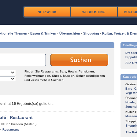
NETZWERK
WEBHOSTING
BUCHU
ktionelle Themen
·
Essen & Trinken
·
Übernachten
·
Shopping
·
Kultur, Freizeit & Dien
Orte/Reg
Dresde
Dippold
Alle Or
Finden Sie Restaurants, Bars, Hotels, Pensionen,
Ferienwohnungen, Shops, Museen, Sehenswürdigkeiten
Kategorie
und vieles mehr in Sachsen.
Gastron
Bars
,
C
Vegetar
Übernac
Hotels
,
nen
hat
16
Ergebnis(se) geliefert
:
Jugend
Kultur, F
Museen
afé | Restaurant
Shoppin
,
01067
Dresden (Altstadt)
Shoppi
»
Restaurant
Alle Ka