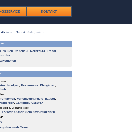
NGSSERVICE
KONTAKT
stleister
·
Orte & Kategorien
ionen
n
,
Meißen
,
Radebeul
,
Moritzburg
,
Freital
,
iswalde
te/Regionen
n
omie:
afés
,
Kneipen
,
Restaurants
,
Biergärten
,
isch
hten:
Pensionen
,
Ferienwohnungen/ -häuser
,
herbergen
,
Camping / Caravan
reizeit & Dienstleister:
,
Theater & Oper
,
Sehenswürdigkeiten
g:
ng
tegorien nach Orten