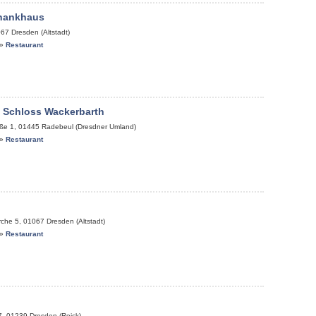
chankhaus
067
Dresden (Altstadt)
»
Restaurant
 Schloss Wackerbarth
ße 1
,
01445
Radebeul (Dresdner Umland)
»
Restaurant
rche 5
,
01067
Dresden (Altstadt)
»
Restaurant
7
,
01239
Dresden (Reick)