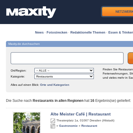
NETZWER
News
·
Fotostrecken
·
Redaktionelle Themen
·
Essen & Trinke
Maxity.de durchsuchen
Finden Sie Restaurant
Ort/Region:
Ferienwohnungen, Sh
Kategorie:
und vieles mehr in Sa
Alles auf einen Blick:
Orte und Kategorien
Die Suche nach
Restaurants in allen Regionen
hat
16
Ergebnis(se) geliefert
:
Alte Meister Café | Restaurant
Theaterplatz 1a
,
01067
Dresden (Altstadt)
»
Gastronomie
»
Restaurant