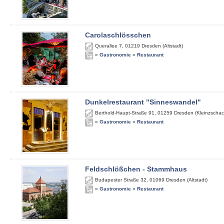
Carolaschlösschen
Querallee 7
,
01219
Dresden (Altstadt)
»
Gastronomie
»
Restaurant
Dunkelrestaurant "Sinneswandel"
Berthold-Haupt-Straße 91
,
01259
Dresden (Kleinzschac
»
Gastronomie
»
Restaurant
Feldschlößchen - Stammhaus
Budapester Straße 32
,
01069
Dresden (Altstadt)
»
Gastronomie
»
Restaurant