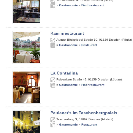
»
Gastronomie
»
Fischrestaurant
Kaminrestaurant
August-Böckstiegel-Straße 10
,
01326
Dresden (Pillnitz)
»
Gastronomie
»
Restaurant
La Contadina
Reisewitzer Straße 49
,
01159
Dresden (Löbtau)
»
Gastronomie
»
Fischrestaurant
Paulaner's im Taschenbergpalais
Taschenberg 3
,
01067
Dresden (Altstadt)
»
Gastronomie
»
Restaurant