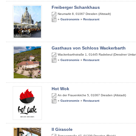
Freiberger Schankhaus
Neumarkt 8
,
01067
Dresden (Altstadt)
»
Gastronomie
»
Restaurant
Gasthaus von Schloss Wackerbarth
Wackerbarthstraße 1
,
01445
Radebeul (Dresdner Umla
»
Gastronomie
»
Restaurant
Hot Wok
An der Frauenkirche 5
,
01067
Dresden (Altstadt)
»
Gastronomie
»
Restaurant
Il Girasole
Tornaerstraße 47
,
01239
Dresden (Reick)