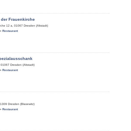
 der Frauenkirche
rche 12 a
,
01067
Dresden (Altstadt)
»
Restaurant
pezialausschank
,
01067
Dresden (Altstadt)
»
Restaurant
1309
Dresden (Blasewitz)
»
Restaurant