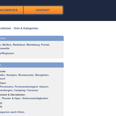
NGSSERVICE
KONTAKT
stleister
·
Orte & Kategorien
ionen
n
,
Meißen
,
Radebeul
,
Moritzburg
,
Freital
,
iswalde
te/Regionen
n
omie:
afés
,
Kneipen
,
Restaurants
,
Biergärten
,
isch
hten:
Pensionen
,
Ferienwohnungen/ -häuser
,
herbergen
,
Camping / Caravan
reizeit & Dienstleister:
,
Theater & Oper
,
Sehenswürdigkeiten
g:
ng
tegorien nach Orten