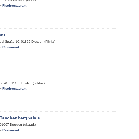
»
Fischrestaurant
ant
gel-Straße 10
,
01326
Dresden (Pillnitz)
»
Restaurant
aße 49
,
01159
Dresden (Löbtau)
»
Fischrestaurant
 Taschenbergpalais
01067
Dresden (Altstadt)
»
Restaurant