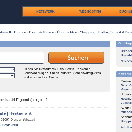
NETZWERK
WEBHOSTING
BUCHU
ktionelle Themen
·
Essen & Trinken
·
Übernachten
·
Shopping
·
Kultur, Freizeit & Dien
Orte/Reg
Dresde
Dippold
Alle Or
Finden Sie Restaurants, Bars, Hotels, Pensionen,
Ferienwohnungen, Shops, Museen, Sehenswürdigkeiten
Kategorie
und vieles mehr in Sachsen.
Gastron
Bars
,
C
Vegetar
Übernac
Hotels
,
nen
hat
16
Ergebnis(se) geliefert
:
Jugend
Kultur, F
Museen
afé | Restaurant
Shoppin
,
01067
Dresden (Altstadt)
Shoppi
»
Restaurant
Alle Ka