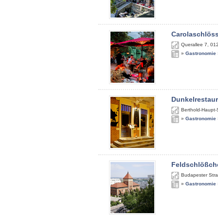
Carolaschlös
Querallee 7
,
01
»
Gastronomie
Dunkelrestau
Berthold-Haupt-
»
Gastronomie
Feldschlößch
Budapester Str
»
Gastronomie