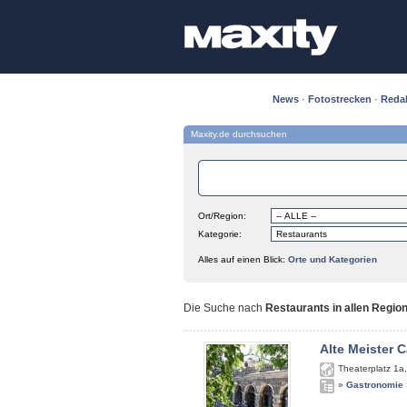
News
·
Fotostrecken
·
Reda
Maxity.de durchsuchen
Ort/Region:
Kategorie:
Alles auf einen Blick:
Orte und Kategorien
Die Suche nach
Restaurants in allen Regio
Alte Meister C
Theaterplatz 1a
»
Gastronomie