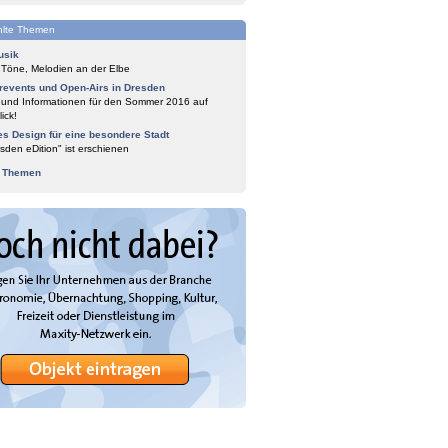
lte Themen
usik
 Töne, Melodien an der Elbe
events und Open-Airs in Dresden
 und Informationen für den Sommer 2016 auf
ick!
es Design für eine besondere Stadt
sden eDition" ist erschienen
e Themen