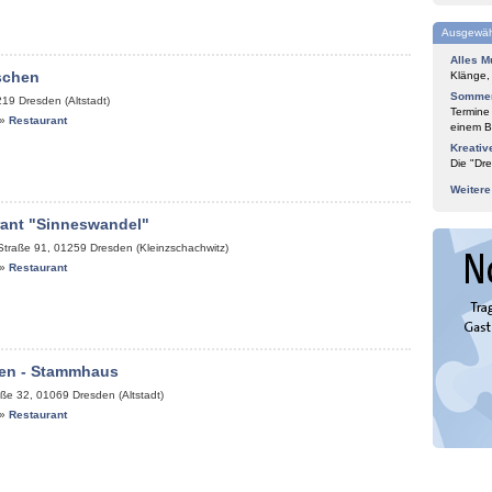
Ausgewäh
Alles M
schen
Klänge,
Sommer
219
Dresden (Altstadt)
Termine
»
Restaurant
einem Bl
Kreativ
Die "Dre
Weiter
rant "Sinneswandel"
Straße 91
,
01259
Dresden (Kleinzschachwitz)
»
Restaurant
en - Stammhaus
aße 32
,
01069
Dresden (Altstadt)
»
Restaurant