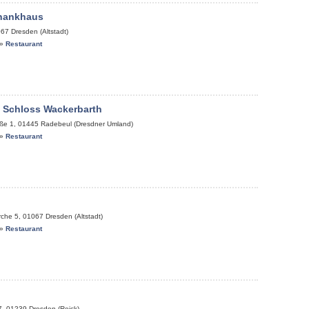
chankhaus
067
Dresden (Altstadt)
»
Restaurant
 Schloss Wackerbarth
ße 1
,
01445
Radebeul (Dresdner Umland)
»
Restaurant
rche 5
,
01067
Dresden (Altstadt)
»
Restaurant
7
,
01239
Dresden (Reick)