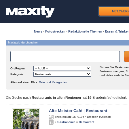
NETZWER
News
·
Fotostrecken
·
Redaktionelle Themen
·
Essen & Trinke
Maxity.de durchsuchen
Finden Sie Restaurant
Ort/Region:
Ferienwohnungen, Sh
Kategorie:
und vieles mehr in Sa
Alles auf einen Blick:
Orte und Kategorien
Die Suche nach
Restaurants in allen Regionen
hat
16
Ergebnis(se) geliefert
:
Alte Meister Café | Restaurant
Theaterplatz 1a
,
01067
Dresden (Altstadt)
»
Gastronomie
»
Restaurant