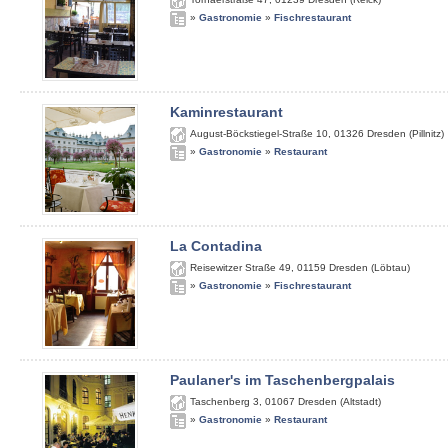
»
Gastronomie
»
Fischrestaurant
Kaminrestaurant
August-Böckstiegel-Straße 10
,
01326
Dresden (Pillnitz)
»
Gastronomie
»
Restaurant
La Contadina
Reisewitzer Straße 49
,
01159
Dresden (Löbtau)
»
Gastronomie
»
Fischrestaurant
Paulaner's im Taschenbergpalais
Taschenberg 3
,
01067
Dresden (Altstadt)
»
Gastronomie
»
Restaurant