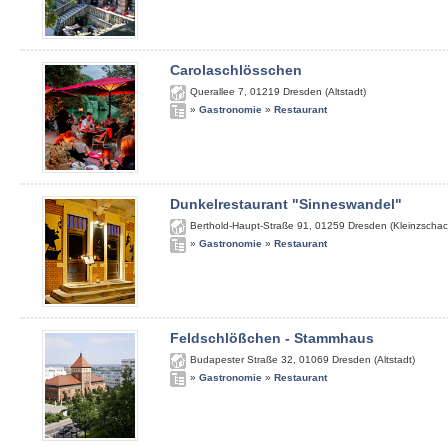
Carolaschlösschen
Querallee 7
,
01219
Dresden (Altstadt)
»
Gastronomie
»
Restaurant
Dunkelrestaurant "Sinneswandel"
Berthold-Haupt-Straße 91
,
01259
Dresden (Kleinzschac
»
Gastronomie
»
Restaurant
Feldschlößchen - Stammhaus
Budapester Straße 32
,
01069
Dresden (Altstadt)
»
Gastronomie
»
Restaurant