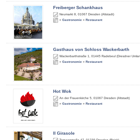
Freiberger Schankhaus
Neumarkt 8
,
01067
Dresden (Altstadt)
»
Gastronomie
»
Restaurant
Gasthaus von Schloss Wackerbarth
Wackerbarthstraße 1
,
01445
Radebeul (Dresdner Umla
»
Gastronomie
»
Restaurant
Hot Wok
An der Frauenkirche 5
,
01067
Dresden (Altstadt)
»
Gastronomie
»
Restaurant
Il Girasole
Tornaerstraße 47
,
01239
Dresden (Reick)