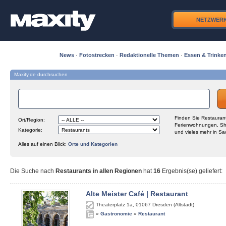
NETZWER
News
·
Fotostrecken
·
Redaktionelle Themen
·
Essen & Trinke
Maxity.de durchsuchen
Finden Sie Restaurant
Ort/Region:
Ferienwohnungen, Sh
Kategorie:
und vieles mehr in Sa
Alles auf einen Blick:
Orte und Kategorien
Die Suche nach
Restaurants in allen Regionen
hat
16
Ergebnis(se) geliefert
:
Alte Meister Café | Restaurant
Theaterplatz 1a
,
01067
Dresden (Altstadt)
»
Gastronomie
»
Restaurant