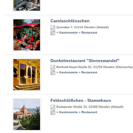
Carolaschlösschen
Querallee 7
,
01219
Dresden (Altstadt)
»
Gastronomie
»
Restaurant
Dunkelrestaurant "Sinneswandel"
Berthold-Haupt-Straße 91
,
01259
Dresden (Kleinzschac
»
Gastronomie
»
Restaurant
Feldschlößchen - Stammhaus
Budapester Straße 32
,
01069
Dresden (Altstadt)
»
Gastronomie
»
Restaurant