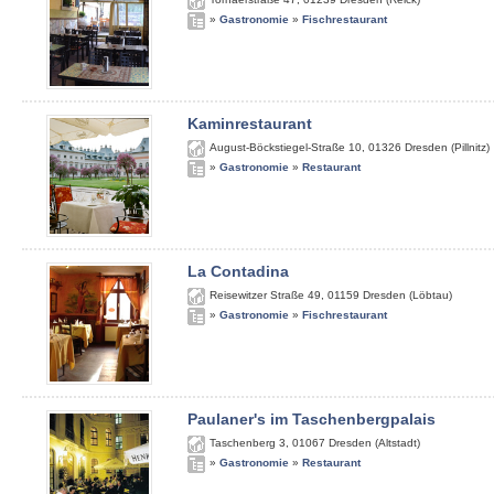
»
Gastronomie
»
Fischrestaurant
Kaminrestaurant
August-Böckstiegel-Straße 10
,
01326
Dresden (Pillnitz)
»
Gastronomie
»
Restaurant
La Contadina
Reisewitzer Straße 49
,
01159
Dresden (Löbtau)
»
Gastronomie
»
Fischrestaurant
Paulaner's im Taschenbergpalais
Taschenberg 3
,
01067
Dresden (Altstadt)
»
Gastronomie
»
Restaurant