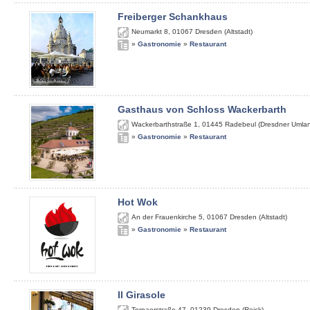
Freiberger Schankhaus
Neumarkt 8
,
01067
Dresden (Altstadt)
»
Gastronomie
»
Restaurant
Gasthaus von Schloss Wackerbarth
Wackerbarthstraße 1
,
01445
Radebeul (Dresdner Umla
»
Gastronomie
»
Restaurant
Hot Wok
An der Frauenkirche 5
,
01067
Dresden (Altstadt)
»
Gastronomie
»
Restaurant
Il Girasole
Tornaerstraße 47
,
01239
Dresden (Reick)