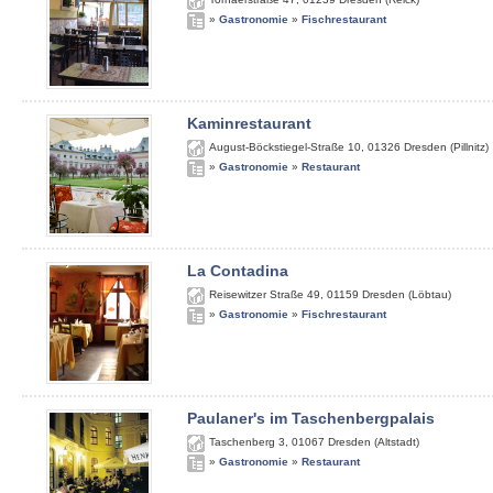
»
Gastronomie
»
Fischrestaurant
Kaminrestaurant
August-Böckstiegel-Straße 10
,
01326
Dresden (Pillnitz)
»
Gastronomie
»
Restaurant
La Contadina
Reisewitzer Straße 49
,
01159
Dresden (Löbtau)
»
Gastronomie
»
Fischrestaurant
Paulaner's im Taschenbergpalais
Taschenberg 3
,
01067
Dresden (Altstadt)
»
Gastronomie
»
Restaurant