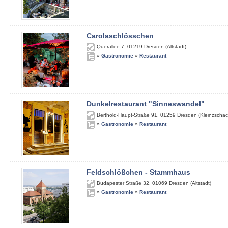
Carolaschlösschen
Querallee 7
,
01219
Dresden (Altstadt)
»
Gastronomie
»
Restaurant
Dunkelrestaurant "Sinneswandel"
Berthold-Haupt-Straße 91
,
01259
Dresden (Kleinzschac
»
Gastronomie
»
Restaurant
Feldschlößchen - Stammhaus
Budapester Straße 32
,
01069
Dresden (Altstadt)
»
Gastronomie
»
Restaurant