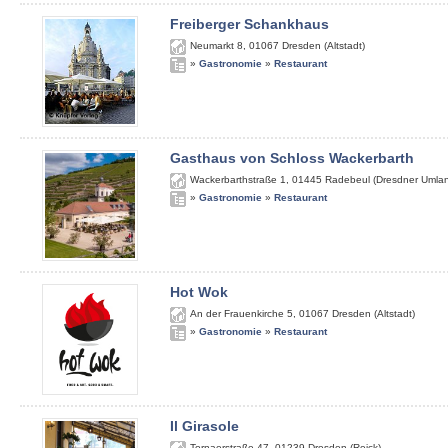
Freiberger Schankhaus
Neumarkt 8
,
01067
Dresden (Altstadt)
»
Gastronomie
»
Restaurant
Gasthaus von Schloss Wackerbarth
Wackerbarthstraße 1
,
01445
Radebeul (Dresdner Umla
»
Gastronomie
»
Restaurant
Hot Wok
An der Frauenkirche 5
,
01067
Dresden (Altstadt)
»
Gastronomie
»
Restaurant
Il Girasole
Tornaerstraße 47
,
01239
Dresden (Reick)