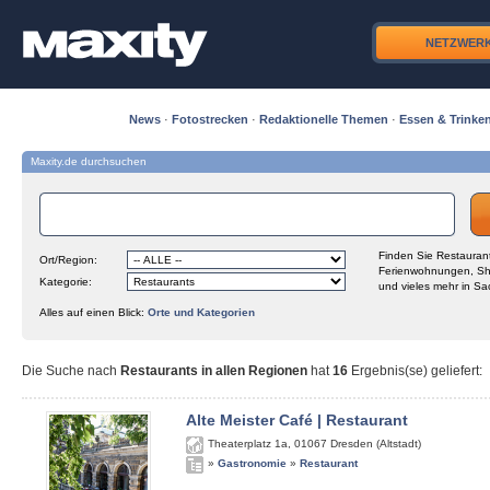
NETZWER
News
·
Fotostrecken
·
Redaktionelle Themen
·
Essen & Trinke
Maxity.de durchsuchen
Finden Sie Restaurant
Ort/Region:
Ferienwohnungen, Sh
Kategorie:
und vieles mehr in Sa
Alles auf einen Blick:
Orte und Kategorien
Die Suche nach
Restaurants in allen Regionen
hat
16
Ergebnis(se) geliefert
:
Alte Meister Café | Restaurant
Theaterplatz 1a
,
01067
Dresden (Altstadt)
»
Gastronomie
»
Restaurant