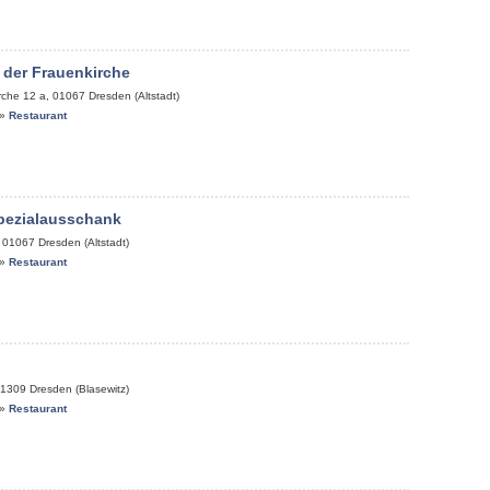
 der Frauenkirche
rche 12 a
,
01067
Dresden (Altstadt)
»
Restaurant
pezialausschank
,
01067
Dresden (Altstadt)
»
Restaurant
1309
Dresden (Blasewitz)
»
Restaurant