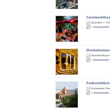
Carolaschlös
Querallee 7
,
01
»
Gastronomie
Dunkelrestau
Berthold-Haupt-
»
Gastronomie
Feldschlößch
Budapester Str
»
Gastronomie