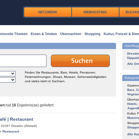
NETZWERK
WEBHOSTING
BUCHU
ktionelle Themen
·
Essen & Trinken
·
Übernachten
·
Shopping
·
Kultur, Freizeit & Dien
Orte/Reg
Dresde
Dippold
Alle Or
Finden Sie Restaurants, Bars, Hotels, Pensionen,
Ferienwohnungen, Shops, Museen, Sehenswürdigkeiten
Kategorie
und vieles mehr in Sachsen.
Gastron
Bars
,
C
Vegetar
Übernac
Hotels
,
nen
hat
16
Ergebnis(se) geliefert
:
Jugend
Kultur, F
Museen
afé | Restaurant
Shoppin
,
01067
Dresden (Altstadt)
Shoppi
»
Restaurant
Alle Ka