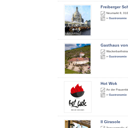
Freiberger S
Neumarkt 8
,
01
»
Gastronomie
Gasthaus von
Wackerbarthstra
»
Gastronomie
Hot Wok
An der Frauenki
»
Gastronomie
Il Girasole
Tornaerstraße 4