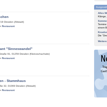
Ausgewäh
Alles M
schen
Klänge,
Sommer
219
Dresden (Altstadt)
Termine
»
Restaurant
einem Bl
Kreativ
Die "Dre
Weiter
rant "Sinneswandel"
Straße 91
,
01259
Dresden (Kleinzschachwitz)
»
Restaurant
en - Stammhaus
aße 32
,
01069
Dresden (Altstadt)
»
Restaurant