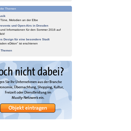
lte Themen
usik
 Töne, Melodien an der Elbe
events und Open-Airs in Dresden
 und Informationen für den Sommer 2016 auf
ick!
es Design für eine besondere Stadt
sden eDition" ist erschienen
e Themen