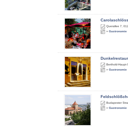
Carolaschlös
Querallee 7
,
01
»
Gastronomie
Dunkelrestau
Berthold-Haupt-
»
Gastronomie
Feldschlößch
Budapester Str
»
Gastronomie