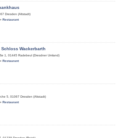
chankhaus
067
Dresden (Altstadt)
»
Restaurant
 Schloss Wackerbarth
ße 1
,
01445
Radebeul (Dresdner Umland)
»
Restaurant
rche 5
,
01067
Dresden (Altstadt)
»
Restaurant
7
,
01239
Dresden (Reick)