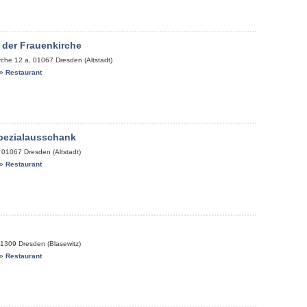
 der Frauenkirche
rche 12 a
,
01067
Dresden (Altstadt)
»
Restaurant
pezialausschank
,
01067
Dresden (Altstadt)
»
Restaurant
1309
Dresden (Blasewitz)
»
Restaurant