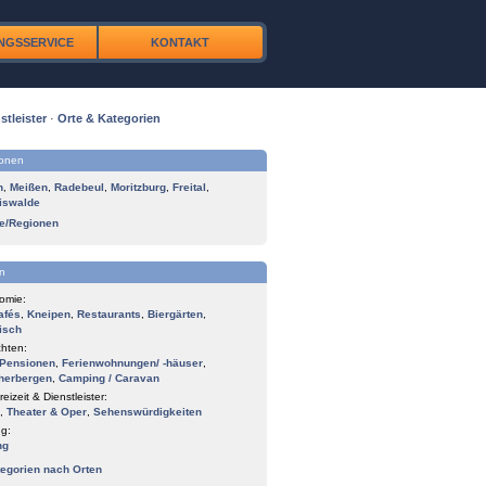
NGSSERVICE
KONTAKT
stleister
·
Orte & Kategorien
ionen
n
,
Meißen
,
Radebeul
,
Moritzburg
,
Freital
,
iswalde
te/Regionen
n
omie:
afés
,
Kneipen
,
Restaurants
,
Biergärten
,
isch
hten:
Pensionen
,
Ferienwohnungen/ -häuser
,
herbergen
,
Camping / Caravan
reizeit & Dienstleister:
,
Theater & Oper
,
Sehenswürdigkeiten
g:
ng
tegorien nach Orten