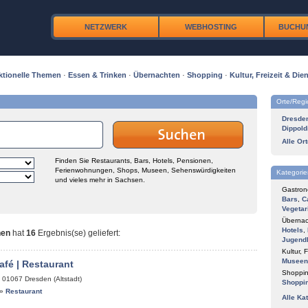
NETZWERK
WEBHOSTING
BUCHU
ktionelle Themen
·
Essen & Trinken
·
Übernachten
·
Shopping
·
Kultur, Freizeit & Dien
Orte/Reg
Dresde
Dippold
Alle Or
Finden Sie Restaurants, Bars, Hotels, Pensionen,
Ferienwohnungen, Shops, Museen, Sehenswürdigkeiten
Kategorie
und vieles mehr in Sachsen.
Gastron
Bars
,
C
Vegetar
Übernac
Hotels
,
nen
hat
16
Ergebnis(se) geliefert
:
Jugend
Kultur, F
Museen
afé | Restaurant
Shoppin
,
01067
Dresden (Altstadt)
Shoppi
»
Restaurant
Alle Ka