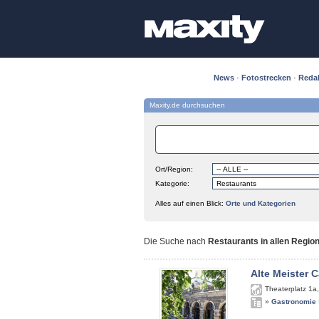
News
·
Fotostrecken
·
Reda
Maxity.de durchsuchen
Ort/Region:
Kategorie:
Alles auf einen Blick:
Orte und Kategorien
Die Suche nach
Restaurants in allen Regio
Alte Meister C
Theaterplatz 1a
»
Gastronomie