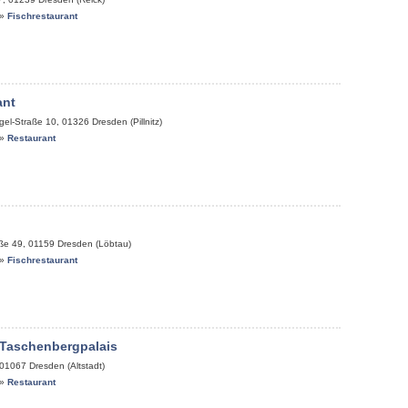
»
Fischrestaurant
ant
gel-Straße 10
,
01326
Dresden (Pillnitz)
»
Restaurant
aße 49
,
01159
Dresden (Löbtau)
»
Fischrestaurant
 Taschenbergpalais
01067
Dresden (Altstadt)
»
Restaurant