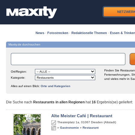
NETZWER
News
·
Fotostrecken
·
Redaktionelle Themen
·
Essen & Trinke
Maxity.de durchsuchen
Finden Sie Restaurant
Ort/Region:
Ferienwohnungen, Sh
Kategorie:
und vieles mehr in Sa
Alles auf einen Blick:
Orte und Kategorien
Die Suche nach
Restaurants in allen Regionen
hat
16
Ergebnis(se) geliefert
:
Alte Meister Café | Restaurant
Theaterplatz 1a
,
01067
Dresden (Altstadt)
»
Gastronomie
»
Restaurant