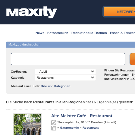
NETZWER
News
·
Fotostrecken
·
Redaktionelle Themen
·
Essen & Trinke
Maxity.de durchsuchen
Finden Sie Restaurant
Ort/Region:
Ferienwohnungen, Sh
Kategorie:
und vieles mehr in Sa
Alles auf einen Blick:
Orte und Kategorien
Die Suche nach
Restaurants in allen Regionen
hat
16
Ergebnis(se) geliefert
:
Alte Meister Café | Restaurant
Theaterplatz 1a
,
01067
Dresden (Altstadt)
»
Gastronomie
»
Restaurant