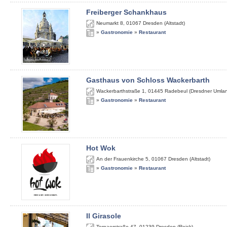
Freiberger Schankhaus
Neumarkt 8
,
01067
Dresden (Altstadt)
»
Gastronomie
»
Restaurant
Gasthaus von Schloss Wackerbarth
Wackerbarthstraße 1
,
01445
Radebeul (Dresdner Umla
»
Gastronomie
»
Restaurant
Hot Wok
An der Frauenkirche 5
,
01067
Dresden (Altstadt)
»
Gastronomie
»
Restaurant
Il Girasole
Tornaerstraße 47
,
01239
Dresden (Reick)