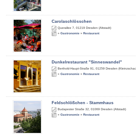
Carolaschlösschen
Querallee 7
,
01219
Dresden (Altstadt)
»
Gastronomie
»
Restaurant
Dunkelrestaurant "Sinneswandel"
Berthold-Haupt-Straße 91
,
01259
Dresden (Kleinzschac
»
Gastronomie
»
Restaurant
Feldschlößchen - Stammhaus
Budapester Straße 32
,
01069
Dresden (Altstadt)
»
Gastronomie
»
Restaurant