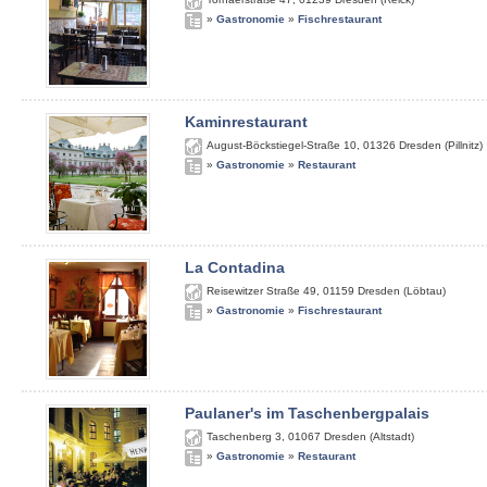
»
Gastronomie
»
Fischrestaurant
Kaminrestaurant
August-Böckstiegel-Straße 10
,
01326
Dresden (Pillnitz)
»
Gastronomie
»
Restaurant
La Contadina
Reisewitzer Straße 49
,
01159
Dresden (Löbtau)
»
Gastronomie
»
Fischrestaurant
Paulaner's im Taschenbergpalais
Taschenberg 3
,
01067
Dresden (Altstadt)
»
Gastronomie
»
Restaurant