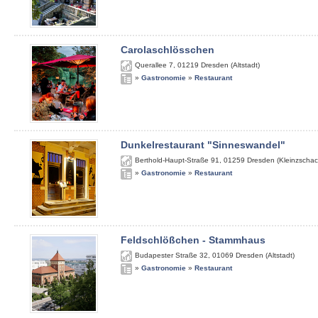
Carolaschlösschen
Querallee 7
,
01219
Dresden (Altstadt)
»
Gastronomie
»
Restaurant
Dunkelrestaurant "Sinneswandel"
Berthold-Haupt-Straße 91
,
01259
Dresden (Kleinzschac
»
Gastronomie
»
Restaurant
Feldschlößchen - Stammhaus
Budapester Straße 32
,
01069
Dresden (Altstadt)
»
Gastronomie
»
Restaurant