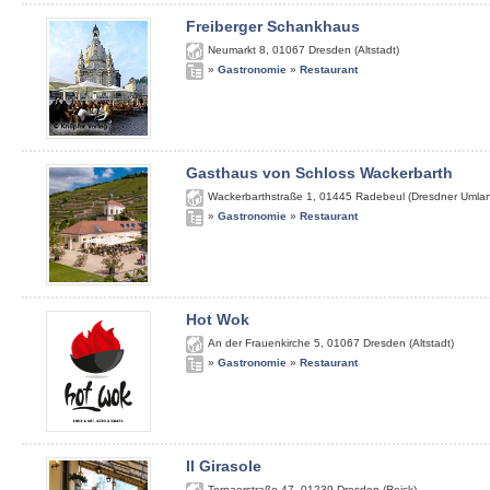
Freiberger Schankhaus
Neumarkt 8
,
01067
Dresden (Altstadt)
»
Gastronomie
»
Restaurant
Gasthaus von Schloss Wackerbarth
Wackerbarthstraße 1
,
01445
Radebeul (Dresdner Umla
»
Gastronomie
»
Restaurant
Hot Wok
An der Frauenkirche 5
,
01067
Dresden (Altstadt)
»
Gastronomie
»
Restaurant
Il Girasole
Tornaerstraße 47
,
01239
Dresden (Reick)