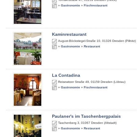
»
Gastronomie
»
Fischrestaurant
Kaminrestaurant
August-Böckstiegel-Straße 10
,
01326
Dresden (Pillnitz)
»
Gastronomie
»
Restaurant
La Contadina
Reisewitzer Straße 49
,
01159
Dresden (Löbtau)
»
Gastronomie
»
Fischrestaurant
Paulaner's im Taschenbergpalais
Taschenberg 3
,
01067
Dresden (Altstadt)
»
Gastronomie
»
Restaurant