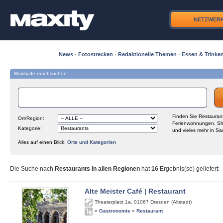
NETZWER
News
·
Fotostrecken
·
Redaktionelle Themen
·
Essen & Trinke
Maxity.de durchsuchen
Finden Sie Restaurant
Ort/Region:
Ferienwohnungen, Sh
Kategorie:
und vieles mehr in Sa
Alles auf einen Blick:
Orte und Kategorien
Die Suche nach
Restaurants in allen Regionen
hat
16
Ergebnis(se) geliefert
:
Alte Meister Café | Restaurant
Theaterplatz 1a
,
01067
Dresden (Altstadt)
»
Gastronomie
»
Restaurant