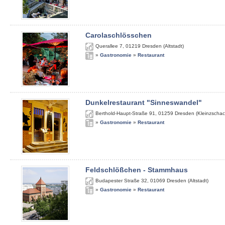
Carolaschlösschen
Querallee 7
,
01219
Dresden (Altstadt)
»
Gastronomie
»
Restaurant
Dunkelrestaurant "Sinneswandel"
Berthold-Haupt-Straße 91
,
01259
Dresden (Kleinzschac
»
Gastronomie
»
Restaurant
Feldschlößchen - Stammhaus
Budapester Straße 32
,
01069
Dresden (Altstadt)
»
Gastronomie
»
Restaurant