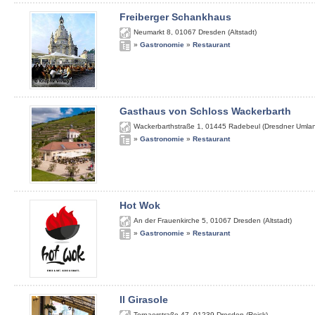
Freiberger Schankhaus
Neumarkt 8
,
01067
Dresden (Altstadt)
»
Gastronomie
»
Restaurant
Gasthaus von Schloss Wackerbarth
Wackerbarthstraße 1
,
01445
Radebeul (Dresdner Umla
»
Gastronomie
»
Restaurant
Hot Wok
An der Frauenkirche 5
,
01067
Dresden (Altstadt)
»
Gastronomie
»
Restaurant
Il Girasole
Tornaerstraße 47
,
01239
Dresden (Reick)