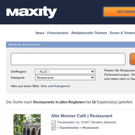
NETZWER
News
·
Fotostrecken
·
Redaktionelle Themen
·
Essen & Trinke
Maxity.de durchsuchen
Finden Sie Restaurant
Ort/Region:
Ferienwohnungen, Sh
Kategorie:
und vieles mehr in Sa
Alles auf einen Blick:
Orte und Kategorien
Die Suche nach
Restaurants in allen Regionen
hat
16
Ergebnis(se) geliefert
:
Alte Meister Café | Restaurant
Theaterplatz 1a
,
01067
Dresden (Altstadt)
»
Gastronomie
»
Restaurant