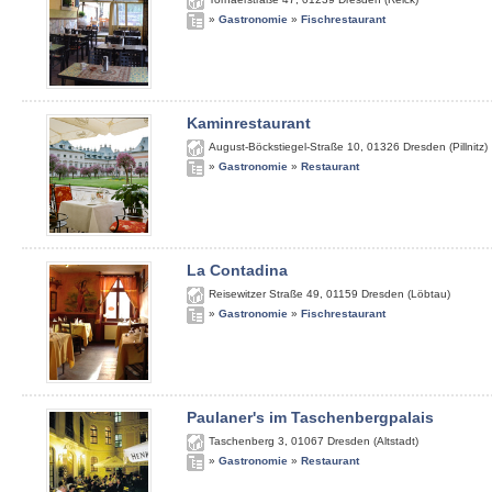
»
Gastronomie
»
Fischrestaurant
Kaminrestaurant
August-Böckstiegel-Straße 10
,
01326
Dresden (Pillnitz)
»
Gastronomie
»
Restaurant
La Contadina
Reisewitzer Straße 49
,
01159
Dresden (Löbtau)
»
Gastronomie
»
Fischrestaurant
Paulaner's im Taschenbergpalais
Taschenberg 3
,
01067
Dresden (Altstadt)
»
Gastronomie
»
Restaurant