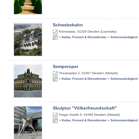
Schwebebahn
Körnerplatz
,
01326
Dresden (Loschwitz)
»
Kultur, Freizeit & Dienstleister
»
Sehenswürdigkeit
Semperoper
Theaterplatz 2
,
01067
Dresden (Altstadt)
»
Kultur, Freizeit & Dienstleister
»
Sehenswürdigkeit
Skulptur "Völkerfreundschaft"
Prager Straße 6
,
01069
Dresden (Altstadt)
»
Kultur, Freizeit & Dienstleister
»
Sehenswürdigkeit