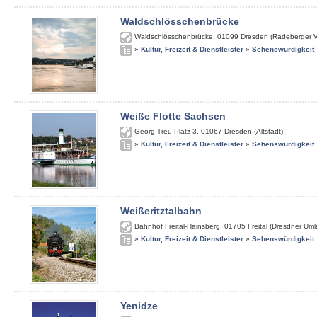
Waldschlösschenbrücke
Waldschlösschenbrücke
,
01099
Dresden (Radeberger V
»
Kultur, Freizeit & Dienstleister
»
Sehenswürdigkeit
Weiße Flotte Sachsen
Georg-Treu-Platz 3
,
01067
Dresden (Altstadt)
»
Kultur, Freizeit & Dienstleister
»
Sehenswürdigkeit
Weißeritztalbahn
Bahnhof Freital-Hainsberg
,
01705
Freital (Dresdner Um
»
Kultur, Freizeit & Dienstleister
»
Sehenswürdigkeit
Yenidze