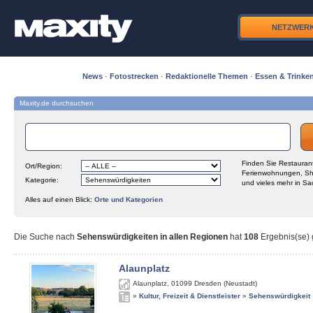
NETZWER
News
·
Fotostrecken
·
Redaktionelle Themen
·
Essen & Trinke
Maxity.de durchsuchen
Finden Sie Restaurant
Ort/Region:
Ferienwohnungen, Sh
Kategorie:
und vieles mehr in Sa
Alles auf einen Blick:
Orte und Kategorien
Die Suche nach
Sehenswürdigkeiten in allen Regionen
hat
108
Ergebnis(se) g
Alaunplatz
Alaunplatz
,
01099
Dresden (Neustadt)
»
Kultur, Freizeit & Dienstleister
»
Sehenswürdigkeit