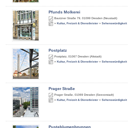
Pfunds Molkerei
Bautzner Straße 79
,
01099
Dresden (Neustadt)
»
Kultur, Freizeit & Dienstleister
»
Sehenswürdigkeit
Postplatz
Postplatz
,
01067
Dresden (Altstadt)
»
Kultur, Freizeit & Dienstleister
»
Sehenswürdigkeit
Prager Straße
Prager Straße
,
01069
Dresden (Seevorstadt)
»
Kultur, Freizeit & Dienstleister
»
Sehenswürdigkeit
Pusteblumenbrunnen