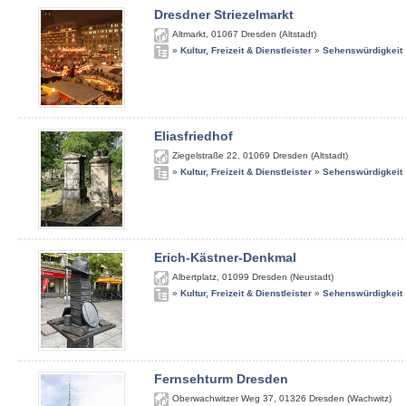
Dresdner Striezelmarkt
Altmarkt
,
01067
Dresden (Altstadt)
»
Kultur, Freizeit & Dienstleister
»
Sehenswürdigkeit
Eliasfriedhof
Ziegelstraße 22
,
01069
Dresden (Altstadt)
»
Kultur, Freizeit & Dienstleister
»
Sehenswürdigkeit
Erich-Kästner-Denkmal
Albertplatz
,
01099
Dresden (Neustadt)
»
Kultur, Freizeit & Dienstleister
»
Sehenswürdigkeit
Fernsehturm Dresden
Oberwachwitzer Weg 37
,
01326
Dresden (Wachwitz)