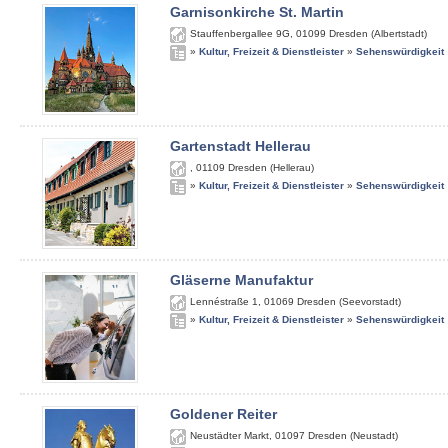
Garnisonkirche St. Martin
Stauffenbergallee 9G
,
01099
Dresden (Albertstadt)
»
Kultur, Freizeit & Dienstleister
»
Sehenswürdigkeit
Gartenstadt Hellerau
,
01109
Dresden (Hellerau)
»
Kultur, Freizeit & Dienstleister
»
Sehenswürdigkeit
Gläserne Manufaktur
Lennéstraße 1
,
01069
Dresden (Seevorstadt)
»
Kultur, Freizeit & Dienstleister
»
Sehenswürdigkeit
Goldener Reiter
Neustädter Markt
,
01097
Dresden (Neustadt)