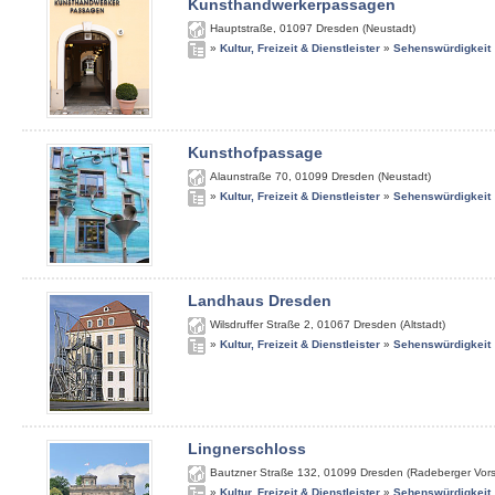
Kunsthandwerkerpassagen
Hauptstraße
,
01097
Dresden (Neustadt)
»
Kultur, Freizeit & Dienstleister
»
Sehenswürdigkeit
Kunsthofpassage
Alaunstraße 70
,
01099
Dresden (Neustadt)
»
Kultur, Freizeit & Dienstleister
»
Sehenswürdigkeit
Landhaus Dresden
Wilsdruffer Straße 2
,
01067
Dresden (Altstadt)
»
Kultur, Freizeit & Dienstleister
»
Sehenswürdigkeit
Lingnerschloss
Bautzner Straße 132
,
01099
Dresden (Radeberger Vors
»
Kultur, Freizeit & Dienstleister
»
Sehenswürdigkeit