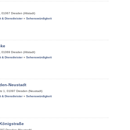
,
01067
Dresden (Altstadt)
it & Dienstleister
»
Sehenswürdigkeit
cke
,
01069
Dresden (Altstadt)
it & Dienstleister
»
Sehenswürdigkeit
den-Neustadt
tz 1
,
01097
Dresden (Neustadt)
it & Dienstleister
»
Sehenswürdigkeit
 Königstraße
097
Dresden (Neustadt)