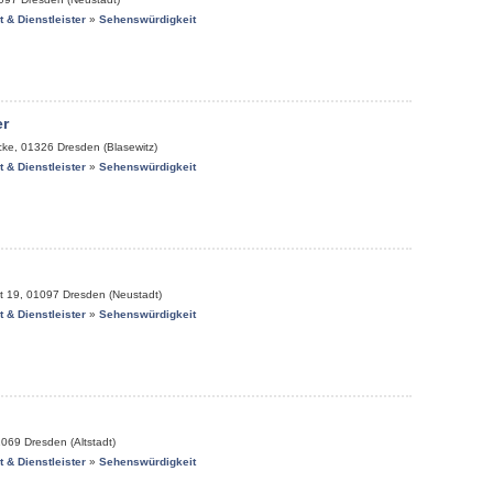
it & Dienstleister
»
Sehenswürdigkeit
r
cke
,
01326
Dresden (Blasewitz)
it & Dienstleister
»
Sehenswürdigkeit
t 19
,
01097
Dresden (Neustadt)
it & Dienstleister
»
Sehenswürdigkeit
1069
Dresden (Altstadt)
it & Dienstleister
»
Sehenswürdigkeit