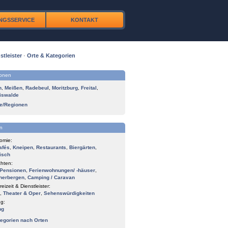
NGSSERVICE
KONTAKT
stleister
·
Orte & Kategorien
ionen
n
,
Meißen
,
Radebeul
,
Moritzburg
,
Freital
,
iswalde
te/Regionen
n
omie:
afés
,
Kneipen
,
Restaurants
,
Biergärten
,
isch
hten:
Pensionen
,
Ferienwohnungen/ -häuser
,
herbergen
,
Camping / Caravan
reizeit & Dienstleister:
,
Theater & Oper
,
Sehenswürdigkeiten
g:
ng
tegorien nach Orten