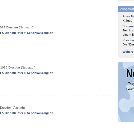
Ausgewäh
Alles M
Klänge,
Sommer
099
Dresden (Neustadt)
Termine
it & Dienstleister
»
Sehenswürdigkeit
einem Bl
Kreativ
Die "Dre
Weiter
01099
Dresden (Neustadt)
it & Dienstleister
»
Sehenswürdigkeit
Dresden (Altstadt)
it & Dienstleister
»
Sehenswürdigkeit