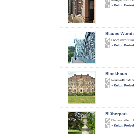
»
Kultur, Freize
Blaues Wunde
Loschwitzer Brü
»
Kultur, Freize
Blockhaus
Neustädter Mark
»
Kultur, Freize
Blüherpark
Blüherstraße
,
0
»
Kultur, Freize