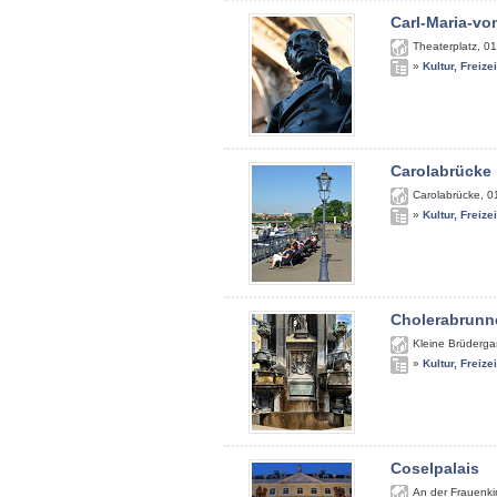
Carl-Maria-v
Theaterplatz
,
01
»
Kultur, Freize
Carolabrücke
Carolabrücke
,
0
»
Kultur, Freize
Cholerabrunn
Kleine Brüderga
»
Kultur, Freize
Coselpalais
An der Frauenki