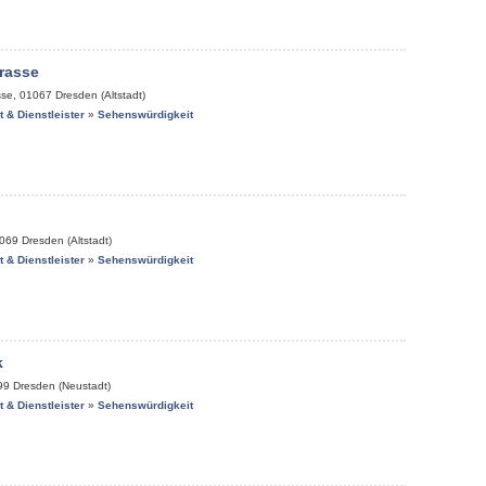
rasse
sse
,
01067
Dresden (Altstadt)
it & Dienstleister
»
Sehenswürdigkeit
069
Dresden (Altstadt)
it & Dienstleister
»
Sehenswürdigkeit
k
99
Dresden (Neustadt)
it & Dienstleister
»
Sehenswürdigkeit