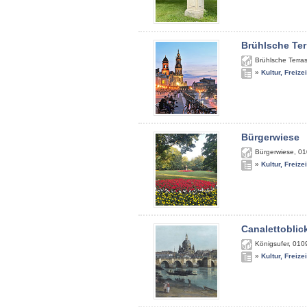
Brühlsche Ter
Brühlsche Terra
»
Kultur, Freize
Bürgerwiese
Bürgerwiese
,
01
»
Kultur, Freize
Canalettoblic
Königsufer
,
010
»
Kultur, Freize