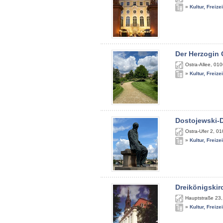
»
Kultur, Freize
Der Herzogin 
Ostra-Allee
,
010
»
Kultur, Freize
Dostojewski-
Ostra-Ufer 2
,
01
»
Kultur, Freize
Dreikönigskir
Hauptstraße 23
»
Kultur, Freize