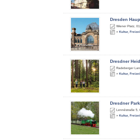
Dresden Haup
Wiener Platz
,
01
»
Kultur, Freize
Dresdner Hei
Radeberger Lan
»
Kultur, Freize
Dresdner Par
Lennéstraße 5
,
»
Kultur, Freize