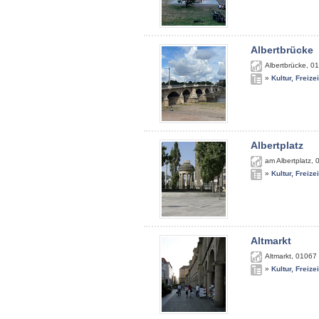
Albertbrücke
Albertbrücke
,
01
»
Kultur, Freize
Albertplatz
am Albertplatz
,
»
Kultur, Freize
Altmarkt
Altmarkt
,
01067
»
Kultur, Freize