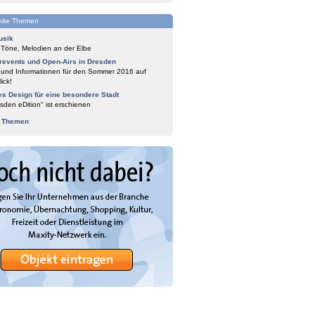
lte Themen
usik
 Töne, Melodien an der Elbe
events und Open-Airs in Dresden
 und Informationen für den Sommer 2016 auf
ick!
es Design für eine besondere Stadt
sden eDition" ist erschienen
e Themen