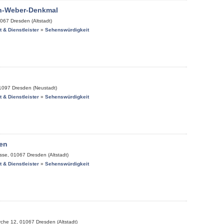
on-Weber-Denkmal
067
Dresden (Altstadt)
it & Dienstleister
»
Sehenswürdigkeit
1097
Dresden (Neustadt)
it & Dienstleister
»
Sehenswürdigkeit
en
sse
,
01067
Dresden (Altstadt)
it & Dienstleister
»
Sehenswürdigkeit
rche 12
,
01067
Dresden (Altstadt)