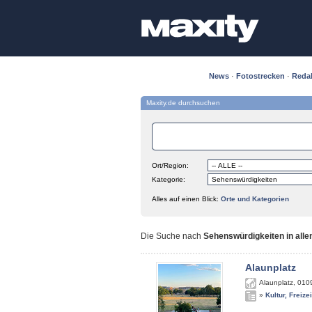
News
·
Fotostrecken
·
Reda
Maxity.de durchsuchen
Ort/Region:
Kategorie:
Alles auf einen Blick:
Orte und Kategorien
Die Suche nach
Sehenswürdigkeiten in alle
Alaunplatz
Alaunplatz
,
010
»
Kultur, Freize