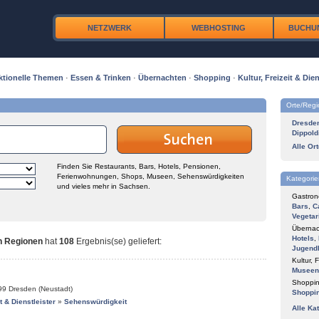
NETZWERK
WEBHOSTING
BUCHU
ktionelle Themen
·
Essen & Trinken
·
Übernachten
·
Shopping
·
Kultur, Freizeit & Dien
Orte/Reg
Dresde
Dippold
Alle Or
Finden Sie Restaurants, Bars, Hotels, Pensionen,
Ferienwohnungen, Shops, Museen, Sehenswürdigkeiten
Kategorie
und vieles mehr in Sachsen.
Gastron
Bars
,
C
Vegetar
Übernac
Hotels
,
n Regionen
hat
108
Ergebnis(se) geliefert
:
Jugend
Kultur, F
Museen
Shoppin
99
Dresden (Neustadt)
Shoppi
it & Dienstleister
»
Sehenswürdigkeit
Alle Ka