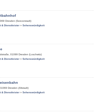
tbahnhof
069
Dresden (Seevorstadt)
it & Dienstleister
»
Sehenswürdigkeit
de
dstraße
,
01099
Dresden (Loschwitz)
it & Dienstleister
»
Sehenswürdigkeit
keisenbahn
01069
Dresden (Altstadt)
it & Dienstleister
»
Sehenswürdigkeit