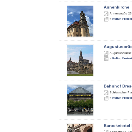
Annenkirche
Annenstraße 23
»
Kultur, Freize
Augustusbrü
Augustusbrücke
»
Kultur, Freize
Bahnhof Dres
Schlesischer Pla
»
Kultur, Freize
Barockviertel
Königstraße
,
01