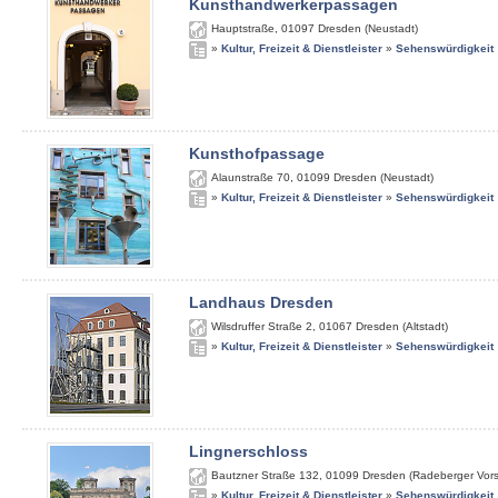
Kunsthandwerkerpassagen
Hauptstraße
,
01097
Dresden (Neustadt)
»
Kultur, Freizeit & Dienstleister
»
Sehenswürdigkeit
Kunsthofpassage
Alaunstraße 70
,
01099
Dresden (Neustadt)
»
Kultur, Freizeit & Dienstleister
»
Sehenswürdigkeit
Landhaus Dresden
Wilsdruffer Straße 2
,
01067
Dresden (Altstadt)
»
Kultur, Freizeit & Dienstleister
»
Sehenswürdigkeit
Lingnerschloss
Bautzner Straße 132
,
01099
Dresden (Radeberger Vors
»
Kultur, Freizeit & Dienstleister
»
Sehenswürdigkeit