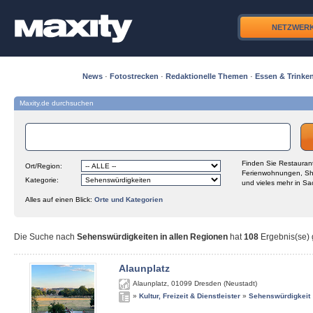
NETZWER
News
·
Fotostrecken
·
Redaktionelle Themen
·
Essen & Trinke
Maxity.de durchsuchen
Finden Sie Restaurant
Ort/Region:
Ferienwohnungen, Sh
Kategorie:
und vieles mehr in Sa
Alles auf einen Blick:
Orte und Kategorien
Die Suche nach
Sehenswürdigkeiten in allen Regionen
hat
108
Ergebnis(se) g
Alaunplatz
Alaunplatz
,
01099
Dresden (Neustadt)
»
Kultur, Freizeit & Dienstleister
»
Sehenswürdigkeit