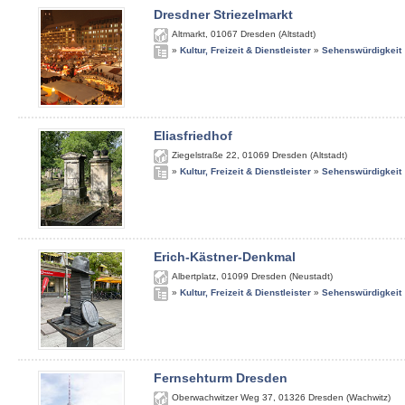
Dresdner Striezelmarkt
Altmarkt
,
01067
Dresden (Altstadt)
»
Kultur, Freizeit & Dienstleister
»
Sehenswürdigkeit
Eliasfriedhof
Ziegelstraße 22
,
01069
Dresden (Altstadt)
»
Kultur, Freizeit & Dienstleister
»
Sehenswürdigkeit
Erich-Kästner-Denkmal
Albertplatz
,
01099
Dresden (Neustadt)
»
Kultur, Freizeit & Dienstleister
»
Sehenswürdigkeit
Fernsehturm Dresden
Oberwachwitzer Weg 37
,
01326
Dresden (Wachwitz)