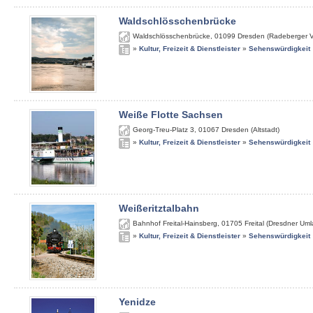
Waldschlösschenbrücke
Waldschlösschenbrücke
,
01099
Dresden (Radeberger V
»
Kultur, Freizeit & Dienstleister
»
Sehenswürdigkeit
Weiße Flotte Sachsen
Georg-Treu-Platz 3
,
01067
Dresden (Altstadt)
»
Kultur, Freizeit & Dienstleister
»
Sehenswürdigkeit
Weißeritztalbahn
Bahnhof Freital-Hainsberg
,
01705
Freital (Dresdner Um
»
Kultur, Freizeit & Dienstleister
»
Sehenswürdigkeit
Yenidze