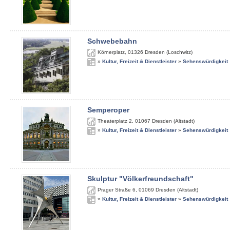
Schwebebahn
Körnerplatz
,
01326
Dresden (Loschwitz)
»
Kultur, Freizeit & Dienstleister
»
Sehenswürdigkeit
Semperoper
Theaterplatz 2
,
01067
Dresden (Altstadt)
»
Kultur, Freizeit & Dienstleister
»
Sehenswürdigkeit
Skulptur "Völkerfreundschaft"
Prager Straße 6
,
01069
Dresden (Altstadt)
»
Kultur, Freizeit & Dienstleister
»
Sehenswürdigkeit