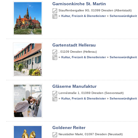
Garnisonkirche St. Martin
Stauffenbergallee 9G
,
01099
Dresden (Albertstadt)
»
Kultur, Freizeit & Dienstleister
»
Sehenswürdigkeit
Gartenstadt Hellerau
,
01109
Dresden (Hellerau)
»
Kultur, Freizeit & Dienstleister
»
Sehenswürdigkeit
Gläserne Manufaktur
Lennéstraße 1
,
01069
Dresden (Seevorstadt)
»
Kultur, Freizeit & Dienstleister
»
Sehenswürdigkeit
Goldener Reiter
Neustädter Markt
,
01097
Dresden (Neustadt)