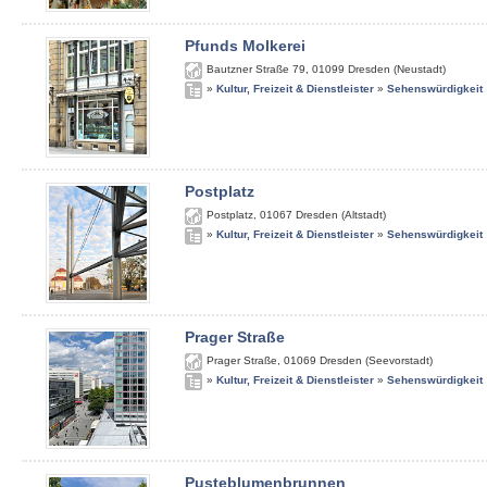
Pfunds Molkerei
Bautzner Straße 79
,
01099
Dresden (Neustadt)
»
Kultur, Freizeit & Dienstleister
»
Sehenswürdigkeit
Postplatz
Postplatz
,
01067
Dresden (Altstadt)
»
Kultur, Freizeit & Dienstleister
»
Sehenswürdigkeit
Prager Straße
Prager Straße
,
01069
Dresden (Seevorstadt)
»
Kultur, Freizeit & Dienstleister
»
Sehenswürdigkeit
Pusteblumenbrunnen