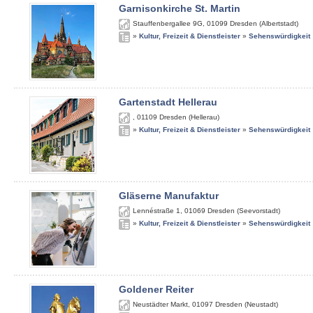
Garnisonkirche St. Martin
Stauffenbergallee 9G
,
01099
Dresden (Albertstadt)
»
Kultur, Freizeit & Dienstleister
»
Sehenswürdigkeit
Gartenstadt Hellerau
,
01109
Dresden (Hellerau)
»
Kultur, Freizeit & Dienstleister
»
Sehenswürdigkeit
Gläserne Manufaktur
Lennéstraße 1
,
01069
Dresden (Seevorstadt)
»
Kultur, Freizeit & Dienstleister
»
Sehenswürdigkeit
Goldener Reiter
Neustädter Markt
,
01097
Dresden (Neustadt)