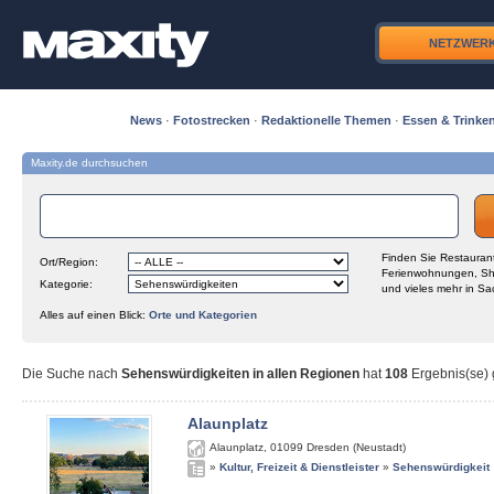
NETZWER
News
·
Fotostrecken
·
Redaktionelle Themen
·
Essen & Trinke
Maxity.de durchsuchen
Finden Sie Restaurant
Ort/Region:
Ferienwohnungen, Sh
Kategorie:
und vieles mehr in Sa
Alles auf einen Blick:
Orte und Kategorien
Die Suche nach
Sehenswürdigkeiten in allen Regionen
hat
108
Ergebnis(se) g
Alaunplatz
Alaunplatz
,
01099
Dresden (Neustadt)
»
Kultur, Freizeit & Dienstleister
»
Sehenswürdigkeit