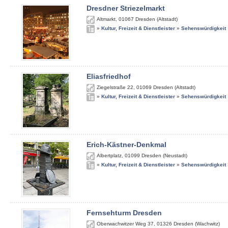
Dresdner Striezelmarkt
Altmarkt
,
01067
Dresden (Altstadt)
»
Kultur, Freizeit & Dienstleister
»
Sehenswürdigkeit
Eliasfriedhof
Ziegelstraße 22
,
01069
Dresden (Altstadt)
»
Kultur, Freizeit & Dienstleister
»
Sehenswürdigkeit
Erich-Kästner-Denkmal
Albertplatz
,
01099
Dresden (Neustadt)
»
Kultur, Freizeit & Dienstleister
»
Sehenswürdigkeit
Fernsehturm Dresden
Oberwachwitzer Weg 37
,
01326
Dresden (Wachwitz)