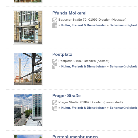
Pfunds Molkerei
Bautzner Straße 79
,
01099
Dresden (Neustadt)
»
Kultur, Freizeit & Dienstleister
»
Sehenswürdigkeit
Postplatz
Postplatz
,
01067
Dresden (Altstadt)
»
Kultur, Freizeit & Dienstleister
»
Sehenswürdigkeit
Prager Straße
Prager Straße
,
01069
Dresden (Seevorstadt)
»
Kultur, Freizeit & Dienstleister
»
Sehenswürdigkeit
Pusteblumenbrunnen