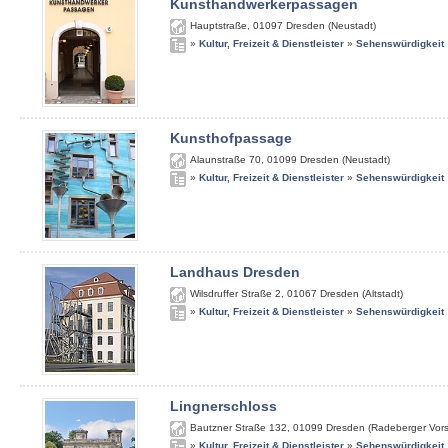
Kunsthandwerkerpassagen
Hauptstraße
,
01097
Dresden (Neustadt)
»
Kultur, Freizeit & Dienstleister
»
Sehenswürdigkeit
Kunsthofpassage
Alaunstraße 70
,
01099
Dresden (Neustadt)
»
Kultur, Freizeit & Dienstleister
»
Sehenswürdigkeit
Landhaus Dresden
Wilsdruffer Straße 2
,
01067
Dresden (Altstadt)
»
Kultur, Freizeit & Dienstleister
»
Sehenswürdigkeit
Lingnerschloss
Bautzner Straße 132
,
01099
Dresden (Radeberger Vors
»
Kultur, Freizeit & Dienstleister
»
Sehenswürdigkeit