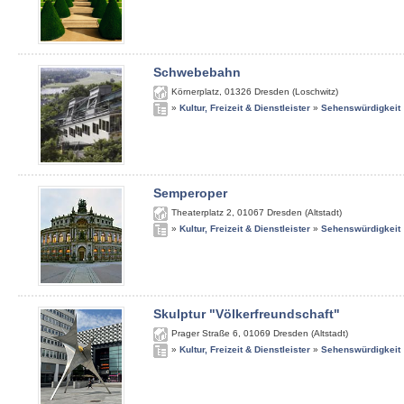
Schwebebahn
Körnerplatz
,
01326
Dresden (Loschwitz)
»
Kultur, Freizeit & Dienstleister
»
Sehenswürdigkeit
Semperoper
Theaterplatz 2
,
01067
Dresden (Altstadt)
»
Kultur, Freizeit & Dienstleister
»
Sehenswürdigkeit
Skulptur "Völkerfreundschaft"
Prager Straße 6
,
01069
Dresden (Altstadt)
»
Kultur, Freizeit & Dienstleister
»
Sehenswürdigkeit