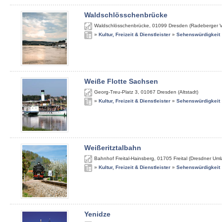
Waldschlösschenbrücke
Waldschlösschenbrücke
,
01099
Dresden (Radeberger V
»
Kultur, Freizeit & Dienstleister
»
Sehenswürdigkeit
Weiße Flotte Sachsen
Georg-Treu-Platz 3
,
01067
Dresden (Altstadt)
»
Kultur, Freizeit & Dienstleister
»
Sehenswürdigkeit
Weißeritztalbahn
Bahnhof Freital-Hainsberg
,
01705
Freital (Dresdner Um
»
Kultur, Freizeit & Dienstleister
»
Sehenswürdigkeit
Yenidze