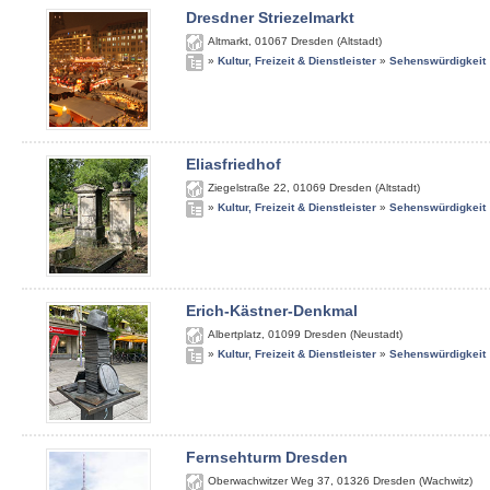
Dresdner Striezelmarkt
Altmarkt
,
01067
Dresden (Altstadt)
»
Kultur, Freizeit & Dienstleister
»
Sehenswürdigkeit
Eliasfriedhof
Ziegelstraße 22
,
01069
Dresden (Altstadt)
»
Kultur, Freizeit & Dienstleister
»
Sehenswürdigkeit
Erich-Kästner-Denkmal
Albertplatz
,
01099
Dresden (Neustadt)
»
Kultur, Freizeit & Dienstleister
»
Sehenswürdigkeit
Fernsehturm Dresden
Oberwachwitzer Weg 37
,
01326
Dresden (Wachwitz)