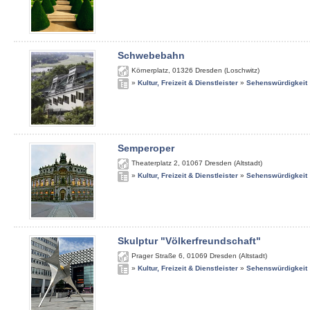
Schwebebahn
Körnerplatz
,
01326
Dresden (Loschwitz)
»
Kultur, Freizeit & Dienstleister
»
Sehenswürdigkeit
Semperoper
Theaterplatz 2
,
01067
Dresden (Altstadt)
»
Kultur, Freizeit & Dienstleister
»
Sehenswürdigkeit
Skulptur "Völkerfreundschaft"
Prager Straße 6
,
01069
Dresden (Altstadt)
»
Kultur, Freizeit & Dienstleister
»
Sehenswürdigkeit