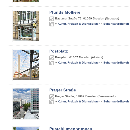
Pfunds Molkerei
Bautzner Straße 79
,
01099
Dresden (Neustadt)
»
Kultur, Freizeit & Dienstleister
»
Sehenswürdigkeit
Postplatz
Postplatz
,
01067
Dresden (Altstadt)
»
Kultur, Freizeit & Dienstleister
»
Sehenswürdigkeit
Prager Straße
Prager Straße
,
01069
Dresden (Seevorstadt)
»
Kultur, Freizeit & Dienstleister
»
Sehenswürdigkeit
Pusteblumenbrunnen