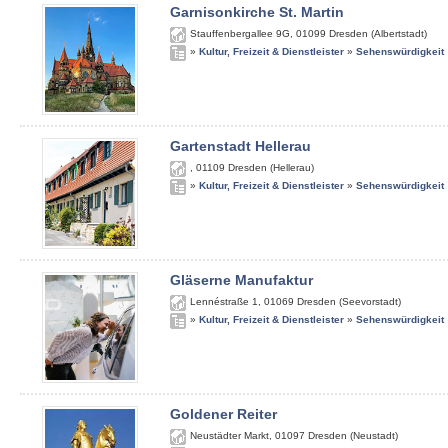
Garnisonkirche St. Martin
Stauffenbergallee 9G
,
01099
Dresden (Albertstadt)
»
Kultur, Freizeit & Dienstleister
»
Sehenswürdigkeit
Gartenstadt Hellerau
,
01109
Dresden (Hellerau)
»
Kultur, Freizeit & Dienstleister
»
Sehenswürdigkeit
Gläserne Manufaktur
Lennéstraße 1
,
01069
Dresden (Seevorstadt)
»
Kultur, Freizeit & Dienstleister
»
Sehenswürdigkeit
Goldener Reiter
Neustädter Markt
,
01097
Dresden (Neustadt)