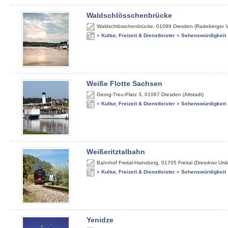
Waldschlösschenbrücke
Waldschlösschenbrücke
,
01099
Dresden (Radeberger V
»
Kultur, Freizeit & Dienstleister
»
Sehenswürdigkeit
Weiße Flotte Sachsen
Georg-Treu-Platz 3
,
01067
Dresden (Altstadt)
»
Kultur, Freizeit & Dienstleister
»
Sehenswürdigkeit
Weißeritztalbahn
Bahnhof Freital-Hainsberg
,
01705
Freital (Dresdner Um
»
Kultur, Freizeit & Dienstleister
»
Sehenswürdigkeit
Yenidze