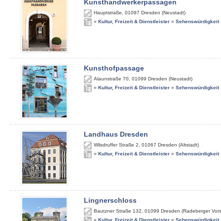
Kunsthandwerkerpassagen
Hauptstraße
,
01097
Dresden (Neustadt)
»
Kultur, Freizeit & Dienstleister
»
Sehenswürdigkeit
Kunsthofpassage
Alaunstraße 70
,
01099
Dresden (Neustadt)
»
Kultur, Freizeit & Dienstleister
»
Sehenswürdigkeit
Landhaus Dresden
Wilsdruffer Straße 2
,
01067
Dresden (Altstadt)
»
Kultur, Freizeit & Dienstleister
»
Sehenswürdigkeit
Lingnerschloss
Bautzner Straße 132
,
01099
Dresden (Radeberger Vors
»
Kultur, Freizeit & Dienstleister
»
Sehenswürdigkeit