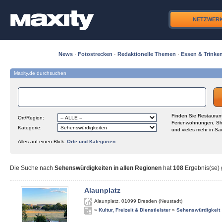
NETZWER
News
·
Fotostrecken
·
Redaktionelle Themen
·
Essen & Trinke
Maxity.de durchsuchen
Finden Sie Restaurant
Ort/Region:
Ferienwohnungen, Sh
Kategorie:
und vieles mehr in Sa
Alles auf einen Blick:
Orte und Kategorien
Die Suche nach
Sehenswürdigkeiten in allen Regionen
hat
108
Ergebnis(se) g
Alaunplatz
Alaunplatz
,
01099
Dresden (Neustadt)
»
Kultur, Freizeit & Dienstleister
»
Sehenswürdigkeit