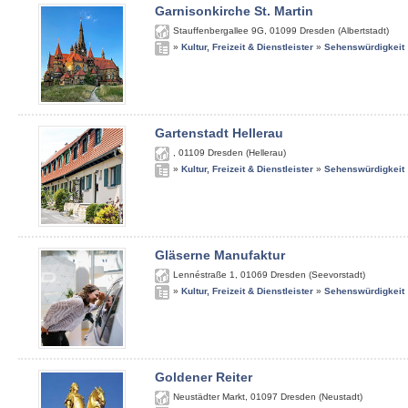
Garnisonkirche St. Martin
Stauffenbergallee 9G
,
01099
Dresden (Albertstadt)
»
Kultur, Freizeit & Dienstleister
»
Sehenswürdigkeit
Gartenstadt Hellerau
,
01109
Dresden (Hellerau)
»
Kultur, Freizeit & Dienstleister
»
Sehenswürdigkeit
Gläserne Manufaktur
Lennéstraße 1
,
01069
Dresden (Seevorstadt)
»
Kultur, Freizeit & Dienstleister
»
Sehenswürdigkeit
Goldener Reiter
Neustädter Markt
,
01097
Dresden (Neustadt)