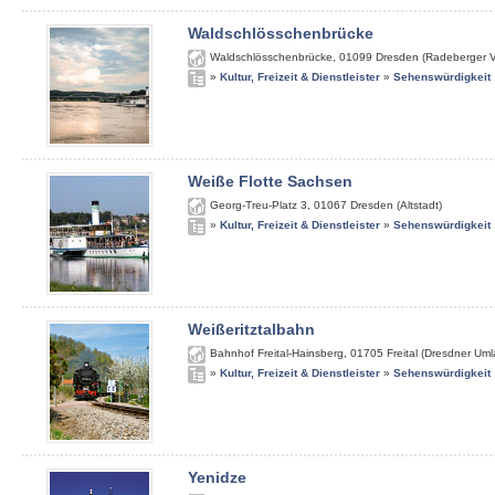
Waldschlösschenbrücke
Waldschlösschenbrücke
,
01099
Dresden (Radeberger V
»
Kultur, Freizeit & Dienstleister
»
Sehenswürdigkeit
Weiße Flotte Sachsen
Georg-Treu-Platz 3
,
01067
Dresden (Altstadt)
»
Kultur, Freizeit & Dienstleister
»
Sehenswürdigkeit
Weißeritztalbahn
Bahnhof Freital-Hainsberg
,
01705
Freital (Dresdner Um
»
Kultur, Freizeit & Dienstleister
»
Sehenswürdigkeit
Yenidze