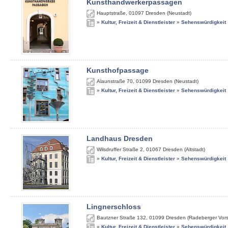
Kunsthandwerkerpassagen
Hauptstraße
,
01097
Dresden (Neustadt)
»
Kultur, Freizeit & Dienstleister
»
Sehenswürdigkeit
Kunsthofpassage
Alaunstraße 70
,
01099
Dresden (Neustadt)
»
Kultur, Freizeit & Dienstleister
»
Sehenswürdigkeit
Landhaus Dresden
Wilsdruffer Straße 2
,
01067
Dresden (Altstadt)
»
Kultur, Freizeit & Dienstleister
»
Sehenswürdigkeit
Lingnerschloss
Bautzner Straße 132
,
01099
Dresden (Radeberger Vors
»
Kultur, Freizeit & Dienstleister
»
Sehenswürdigkeit