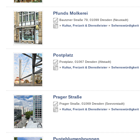
Pfunds Molkerei
Bautzner Straße 79
,
01099
Dresden (Neustadt)
»
Kultur, Freizeit & Dienstleister
»
Sehenswürdigkeit
Postplatz
Postplatz
,
01067
Dresden (Altstadt)
»
Kultur, Freizeit & Dienstleister
»
Sehenswürdigkeit
Prager Straße
Prager Straße
,
01069
Dresden (Seevorstadt)
»
Kultur, Freizeit & Dienstleister
»
Sehenswürdigkeit
Pusteblumenbrunnen