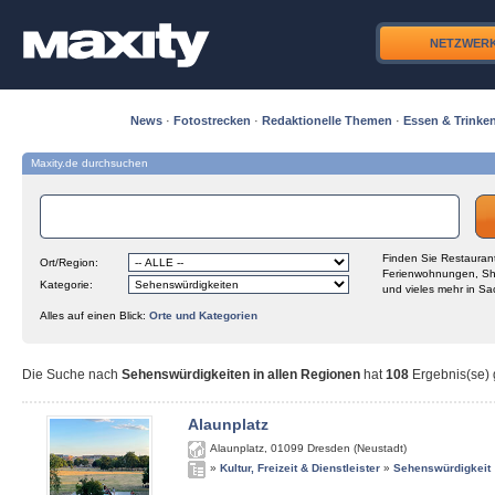
NETZWER
News
·
Fotostrecken
·
Redaktionelle Themen
·
Essen & Trinke
Maxity.de durchsuchen
Finden Sie Restaurant
Ort/Region:
Ferienwohnungen, Sh
Kategorie:
und vieles mehr in Sa
Alles auf einen Blick:
Orte und Kategorien
Die Suche nach
Sehenswürdigkeiten in allen Regionen
hat
108
Ergebnis(se) g
Alaunplatz
Alaunplatz
,
01099
Dresden (Neustadt)
»
Kultur, Freizeit & Dienstleister
»
Sehenswürdigkeit