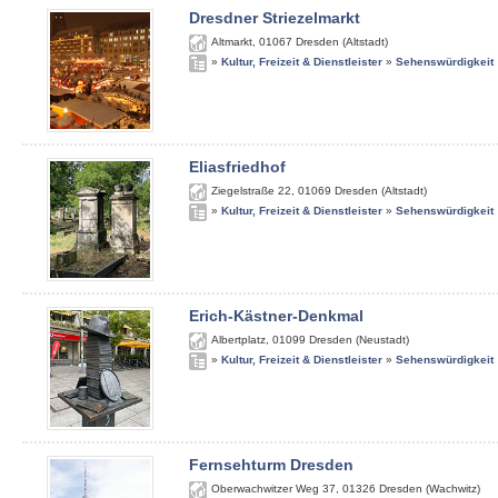
Dresdner Striezelmarkt
Altmarkt
,
01067
Dresden (Altstadt)
»
Kultur, Freizeit & Dienstleister
»
Sehenswürdigkeit
Eliasfriedhof
Ziegelstraße 22
,
01069
Dresden (Altstadt)
»
Kultur, Freizeit & Dienstleister
»
Sehenswürdigkeit
Erich-Kästner-Denkmal
Albertplatz
,
01099
Dresden (Neustadt)
»
Kultur, Freizeit & Dienstleister
»
Sehenswürdigkeit
Fernsehturm Dresden
Oberwachwitzer Weg 37
,
01326
Dresden (Wachwitz)