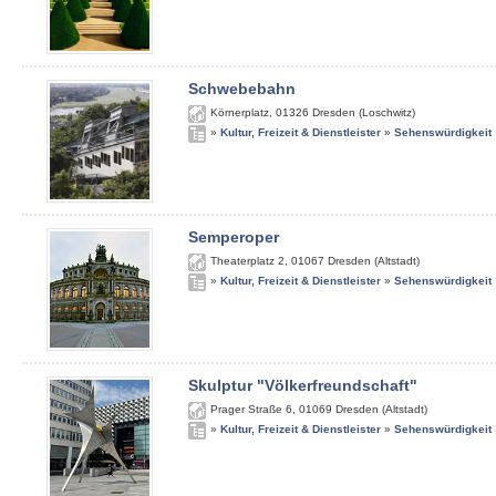
Schwebebahn
Körnerplatz
,
01326
Dresden (Loschwitz)
»
Kultur, Freizeit & Dienstleister
»
Sehenswürdigkeit
Semperoper
Theaterplatz 2
,
01067
Dresden (Altstadt)
»
Kultur, Freizeit & Dienstleister
»
Sehenswürdigkeit
Skulptur "Völkerfreundschaft"
Prager Straße 6
,
01069
Dresden (Altstadt)
»
Kultur, Freizeit & Dienstleister
»
Sehenswürdigkeit