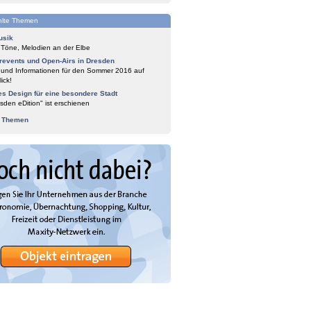
lte Themen
usik
 Töne, Melodien an der Elbe
events und Open-Airs in Dresden
 und Informationen für den Sommer 2016 auf
ick!
es Design für eine besondere Stadt
sden eDition" ist erschienen
e Themen