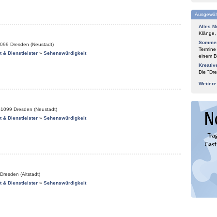
Ausgewäh
Alles M
Klänge,
Sommer
099
Dresden (Neustadt)
Termine
it & Dienstleister
»
Sehenswürdigkeit
einem Bl
Kreativ
Die "Dre
Weiter
01099
Dresden (Neustadt)
it & Dienstleister
»
Sehenswürdigkeit
Dresden (Altstadt)
it & Dienstleister
»
Sehenswürdigkeit