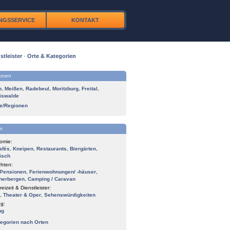
NGSSERVICE
KONTAKT
stleister
·
Orte & Kategorien
ionen
n
,
Meißen
,
Radebeul
,
Moritzburg
,
Freital
,
iswalde
te/Regionen
n
omie:
afés
,
Kneipen
,
Restaurants
,
Biergärten
,
isch
hten:
Pensionen
,
Ferienwohnungen/ -häuser
,
herbergen
,
Camping / Caravan
reizeit & Dienstleister:
,
Theater & Oper
,
Sehenswürdigkeiten
g:
ng
tegorien nach Orten