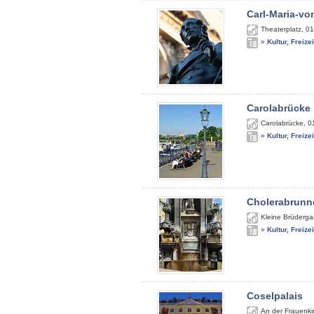
Carl-Maria-v
Theaterplatz
,
01
»
Kultur, Freize
Carolabrücke
Carolabrücke
,
0
»
Kultur, Freize
Cholerabrunn
Kleine Brüderga
»
Kultur, Freize
Coselpalais
An der Frauenki