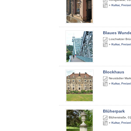
»
Kultur, Freize
Blaues Wunde
Loschwitzer Brü
»
Kultur, Freize
Blockhaus
Neustädter Mark
»
Kultur, Freize
Blüherpark
Blüherstraße
,
0
»
Kultur, Freize