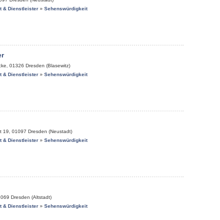
it & Dienstleister
»
Sehenswürdigkeit
r
cke
,
01326
Dresden (Blasewitz)
it & Dienstleister
»
Sehenswürdigkeit
t 19
,
01097
Dresden (Neustadt)
it & Dienstleister
»
Sehenswürdigkeit
1069
Dresden (Altstadt)
it & Dienstleister
»
Sehenswürdigkeit