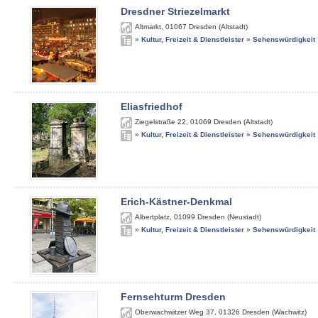
Dresdner Striezelmarkt
Altmarkt
,
01067
Dresden (Altstadt)
»
Kultur, Freizeit & Dienstleister
»
Sehenswürdigkeit
Eliasfriedhof
Ziegelstraße 22
,
01069
Dresden (Altstadt)
»
Kultur, Freizeit & Dienstleister
»
Sehenswürdigkeit
Erich-Kästner-Denkmal
Albertplatz
,
01099
Dresden (Neustadt)
»
Kultur, Freizeit & Dienstleister
»
Sehenswürdigkeit
Fernsehturm Dresden
Oberwachwitzer Weg 37
,
01326
Dresden (Wachwitz)