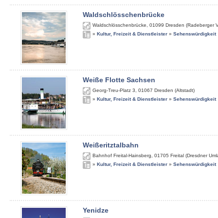
Waldschlösschenbrücke
Waldschlösschenbrücke
,
01099
Dresden (Radeberger V
»
Kultur, Freizeit & Dienstleister
»
Sehenswürdigkeit
Weiße Flotte Sachsen
Georg-Treu-Platz 3
,
01067
Dresden (Altstadt)
»
Kultur, Freizeit & Dienstleister
»
Sehenswürdigkeit
Weißeritztalbahn
Bahnhof Freital-Hainsberg
,
01705
Freital (Dresdner Um
»
Kultur, Freizeit & Dienstleister
»
Sehenswürdigkeit
Yenidze