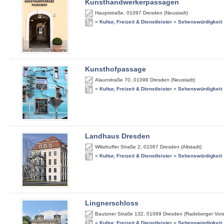
Kunsthandwerkerpassagen
Hauptstraße
,
01097
Dresden (Neustadt)
»
Kultur, Freizeit & Dienstleister
»
Sehenswürdigkeit
Kunsthofpassage
Alaunstraße 70
,
01099
Dresden (Neustadt)
»
Kultur, Freizeit & Dienstleister
»
Sehenswürdigkeit
Landhaus Dresden
Wilsdruffer Straße 2
,
01067
Dresden (Altstadt)
»
Kultur, Freizeit & Dienstleister
»
Sehenswürdigkeit
Lingnerschloss
Bautzner Straße 132
,
01099
Dresden (Radeberger Vors
»
Kultur, Freizeit & Dienstleister
»
Sehenswürdigkeit