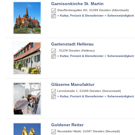
Garnisonkirche St. Martin
Stauffenbergallee 9G
,
01099
Dresden (Albertstadt)
»
Kultur, Freizeit & Dienstleister
»
Sehenswürdigkeit
Gartenstadt Hellerau
,
01109
Dresden (Hellerau)
»
Kultur, Freizeit & Dienstleister
»
Sehenswürdigkeit
Gläserne Manufaktur
Lennéstraße 1
,
01069
Dresden (Seevorstadt)
»
Kultur, Freizeit & Dienstleister
»
Sehenswürdigkeit
Goldener Reiter
Neustädter Markt
,
01097
Dresden (Neustadt)