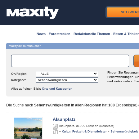
NETZWER
News
·
Fotostrecken
·
Redaktionelle Themen
·
Essen & Trinke
Maxity.de durchsuchen
Finden Sie Restaurant
Ort/Region:
Ferienwohnungen, Sh
Kategorie:
und vieles mehr in Sa
Alles auf einen Blick:
Orte und Kategorien
Die Suche nach
Sehenswürdigkeiten in allen Regionen
hat
108
Ergebnis(se) g
Alaunplatz
Alaunplatz
,
01099
Dresden (Neustadt)
»
Kultur, Freizeit & Dienstleister
»
Sehenswürdigkeit