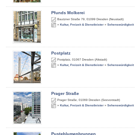
Pfunds Molkerei
Bautzner Straße 79
,
01099
Dresden (Neustadt)
»
Kultur, Freizeit & Dienstleister
»
Sehenswürdigkeit
Postplatz
Postplatz
,
01067
Dresden (Altstadt)
»
Kultur, Freizeit & Dienstleister
»
Sehenswürdigkeit
Prager Straße
Prager Straße
,
01069
Dresden (Seevorstadt)
»
Kultur, Freizeit & Dienstleister
»
Sehenswürdigkeit
Pusteblumenbrunnen