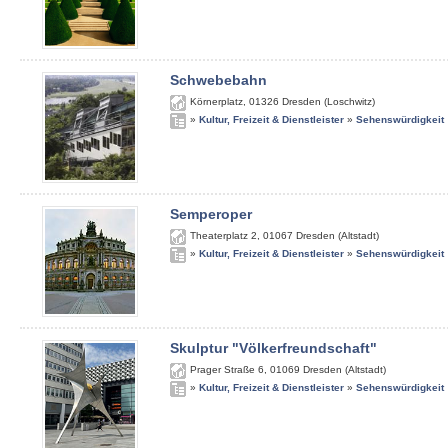
Schwebebahn
Körnerplatz
,
01326
Dresden (Loschwitz)
»
Kultur, Freizeit & Dienstleister
»
Sehenswürdigkeit
Semperoper
Theaterplatz 2
,
01067
Dresden (Altstadt)
»
Kultur, Freizeit & Dienstleister
»
Sehenswürdigkeit
Skulptur "Völkerfreundschaft"
Prager Straße 6
,
01069
Dresden (Altstadt)
»
Kultur, Freizeit & Dienstleister
»
Sehenswürdigkeit