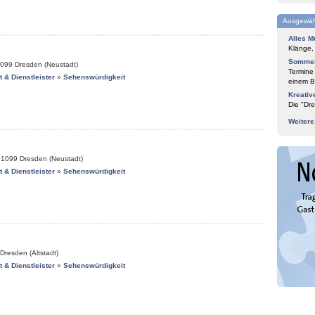
Ausgewäh
Alles M
Klänge,
Sommer
099
Dresden (Neustadt)
Termine
it & Dienstleister
»
Sehenswürdigkeit
einem Bl
Kreativ
Die "Dre
Weiter
01099
Dresden (Neustadt)
it & Dienstleister
»
Sehenswürdigkeit
Dresden (Altstadt)
it & Dienstleister
»
Sehenswürdigkeit