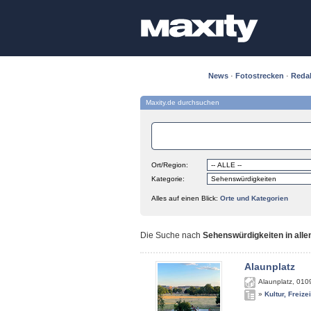
News
·
Fotostrecken
·
Reda
Maxity.de durchsuchen
Ort/Region:
Kategorie:
Alles auf einen Blick:
Orte und Kategorien
Die Suche nach
Sehenswürdigkeiten in alle
Alaunplatz
Alaunplatz
,
010
»
Kultur, Freize