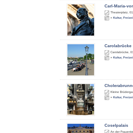
Carl-Maria-v
Theaterplatz
,
01
»
Kultur, Freize
Carolabrücke
Carolabrücke
,
0
»
Kultur, Freize
Cholerabrunn
Kleine Brüderga
»
Kultur, Freize
Coselpalais
An der Frauenki