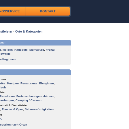
NGSSERVICE
KONTAKT
stleister
·
Orte & Kategorien
ionen
n
,
Meißen
,
Radebeul
,
Moritzburg
,
Freital
,
iswalde
te/Regionen
n
omie:
afés
,
Kneipen
,
Restaurants
,
Biergärten
,
isch
hten:
Pensionen
,
Ferienwohnungen/ -häuser
,
herbergen
,
Camping / Caravan
reizeit & Dienstleister:
,
Theater & Oper
,
Sehenswürdigkeiten
g:
ng
tegorien nach Orten