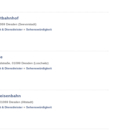
tbahnhof
069
Dresden (Seevorstadt)
it & Dienstleister
»
Sehenswürdigkeit
de
dstraße
,
01099
Dresden (Loschwitz)
it & Dienstleister
»
Sehenswürdigkeit
keisenbahn
01069
Dresden (Altstadt)
it & Dienstleister
»
Sehenswürdigkeit