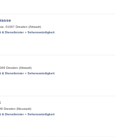
rasse
sse
,
01067
Dresden (Altstadt)
it & Dienstleister
»
Sehenswürdigkeit
069
Dresden (Altstadt)
it & Dienstleister
»
Sehenswürdigkeit
k
99
Dresden (Neustadt)
it & Dienstleister
»
Sehenswürdigkeit