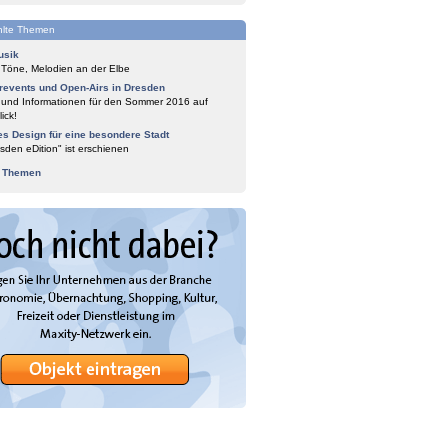
lte Themen
usik
 Töne, Melodien an der Elbe
events und Open-Airs in Dresden
 und Informationen für den Sommer 2016 auf
ick!
es Design für eine besondere Stadt
sden eDition" ist erschienen
e Themen