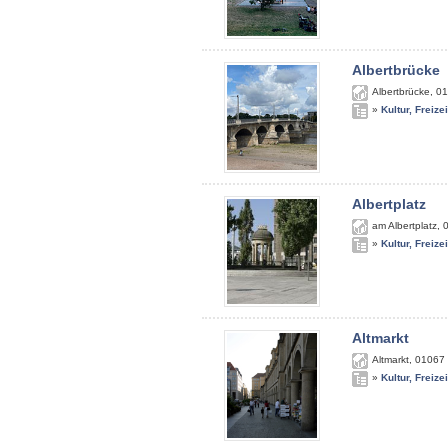
Albertbrücke
Albertbrücke
,
01
»
Kultur, Freize
Albertplatz
am Albertplatz
,
»
Kultur, Freize
Altmarkt
Altmarkt
,
01067
»
Kultur, Freize