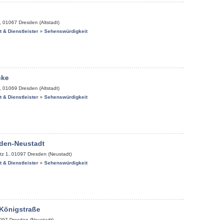
,
01067
Dresden (Altstadt)
it & Dienstleister
»
Sehenswürdigkeit
cke
,
01069
Dresden (Altstadt)
it & Dienstleister
»
Sehenswürdigkeit
den-Neustadt
tz 1
,
01097
Dresden (Neustadt)
it & Dienstleister
»
Sehenswürdigkeit
 Königstraße
097
Dresden (Neustadt)