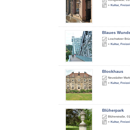
»
Kultur, Freize
Blaues Wunde
Loschwitzer Brü
»
Kultur, Freize
Blockhaus
Neustädter Mark
»
Kultur, Freize
Blüherpark
Blüherstraße
,
0
»
Kultur, Freize