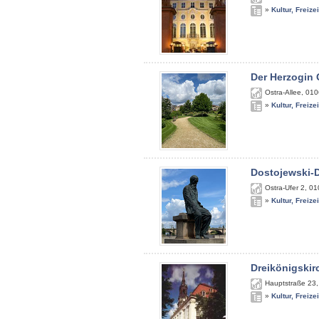
»
Kultur, Freize
Der Herzogin 
Ostra-Allee
,
010
»
Kultur, Freize
Dostojewski-
Ostra-Ufer 2
,
01
»
Kultur, Freize
Dreikönigskir
Hauptstraße 23
»
Kultur, Freize