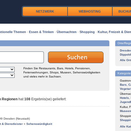
NETZWERK
WEBHOSTING
BUCHU
ktionelle Themen
·
Essen & Trinken
·
Übernachten
·
Shopping
·
Kultur, Freizeit & Dien
Orte/Reg
Dresde
Dippold
Alle Or
Finden Sie Restaurants, Bars, Hotels, Pensionen,
Ferienwohnungen, Shops, Museen, Sehenswürdigkeiten
Kategorie
und vieles mehr in Sachsen.
Gastron
Bars
,
C
Vegetar
Übernac
Hotels
,
n Regionen
hat
108
Ergebnis(se) geliefert
:
Jugend
Kultur, F
Museen
Shoppin
99
Dresden (Neustadt)
Shoppi
it & Dienstleister
»
Sehenswürdigkeit
Alle Ka