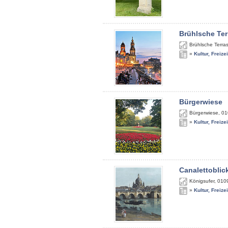
Brühlsche Ter
Brühlsche Terra
»
Kultur, Freize
Bürgerwiese
Bürgerwiese
,
01
»
Kultur, Freize
Canalettoblic
Königsufer
,
010
»
Kultur, Freize