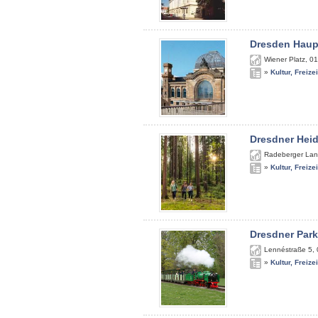
Dresden Haup
Wiener Platz
,
01
»
Kultur, Freize
Dresdner Hei
Radeberger Lan
»
Kultur, Freize
Dresdner Par
Lennéstraße 5
,
»
Kultur, Freize