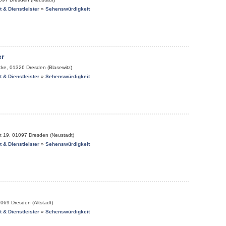
it & Dienstleister
»
Sehenswürdigkeit
r
cke
,
01326
Dresden (Blasewitz)
it & Dienstleister
»
Sehenswürdigkeit
t 19
,
01097
Dresden (Neustadt)
it & Dienstleister
»
Sehenswürdigkeit
1069
Dresden (Altstadt)
it & Dienstleister
»
Sehenswürdigkeit