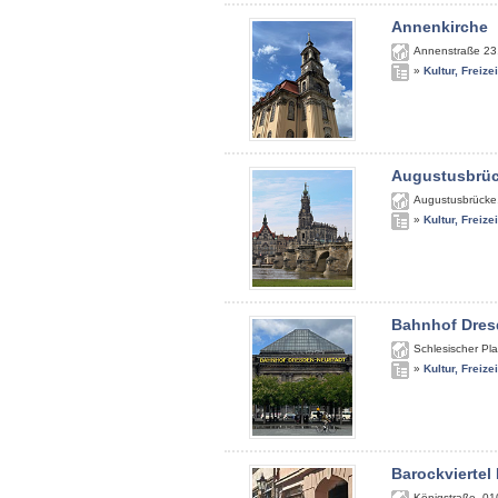
Annenkirche
Annenstraße 23
»
Kultur, Freize
Augustusbrü
Augustusbrücke
»
Kultur, Freize
Bahnhof Dres
Schlesischer Pla
»
Kultur, Freize
Barockviertel
Königstraße
,
01