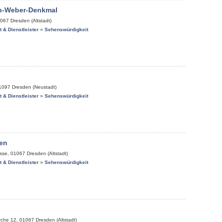
on-Weber-Denkmal
067
Dresden (Altstadt)
it & Dienstleister
»
Sehenswürdigkeit
1097
Dresden (Neustadt)
it & Dienstleister
»
Sehenswürdigkeit
en
sse
,
01067
Dresden (Altstadt)
it & Dienstleister
»
Sehenswürdigkeit
rche 12
,
01067
Dresden (Altstadt)