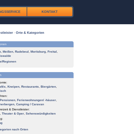
NGSSERVICE
KONTAKT
stleister
·
Orte & Kategorien
ionen
n
,
Meißen
,
Radebeul
,
Moritzburg
,
Freital
,
iswalde
te/Regionen
n
omie:
afés
,
Kneipen
,
Restaurants
,
Biergärten
,
isch
hten:
Pensionen
,
Ferienwohnungen/ -häuser
,
herbergen
,
Camping / Caravan
reizeit & Dienstleister:
,
Theater & Oper
,
Sehenswürdigkeiten
g:
ng
tegorien nach Orten