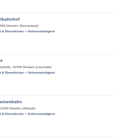
tbahnhof
069
Dresden (Seevorstadt)
it & Dienstleister
»
Sehenswürdigkeit
de
dstraße
,
01099
Dresden (Loschwitz)
it & Dienstleister
»
Sehenswürdigkeit
keisenbahn
01069
Dresden (Altstadt)
it & Dienstleister
»
Sehenswürdigkeit