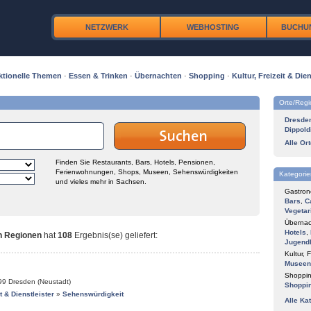
NETZWERK
WEBHOSTING
BUCHU
ktionelle Themen
·
Essen & Trinken
·
Übernachten
·
Shopping
·
Kultur, Freizeit & Dien
Orte/Reg
Dresde
Dippold
Alle Or
Finden Sie Restaurants, Bars, Hotels, Pensionen,
Ferienwohnungen, Shops, Museen, Sehenswürdigkeiten
Kategorie
und vieles mehr in Sachsen.
Gastron
Bars
,
C
Vegetar
Übernac
Hotels
,
n Regionen
hat
108
Ergebnis(se) geliefert
:
Jugend
Kultur, F
Museen
Shoppin
99
Dresden (Neustadt)
Shoppi
it & Dienstleister
»
Sehenswürdigkeit
Alle Ka