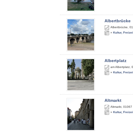
Albertbrücke
Albertbrücke
,
01
»
Kultur, Freize
Albertplatz
am Albertplatz
,
»
Kultur, Freize
Altmarkt
Altmarkt
,
01067
»
Kultur, Freize