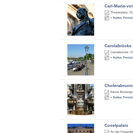
Carl-Maria-v
Theaterplatz
,
01
»
Kultur, Freize
Carolabrücke
Carolabrücke
,
0
»
Kultur, Freize
Cholerabrunn
Kleine Brüderga
»
Kultur, Freize
Coselpalais
An der Frauenki