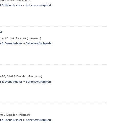
it & Dienstleister
»
Sehenswürdigkeit
r
cke
,
01326
Dresden (Blasewitz)
it & Dienstleister
»
Sehenswürdigkeit
t 19
,
01097
Dresden (Neustadt)
it & Dienstleister
»
Sehenswürdigkeit
1069
Dresden (Altstadt)
it & Dienstleister
»
Sehenswürdigkeit