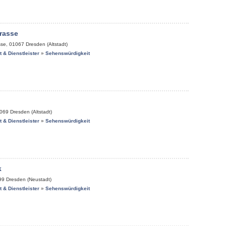
rasse
sse
,
01067
Dresden (Altstadt)
it & Dienstleister
»
Sehenswürdigkeit
069
Dresden (Altstadt)
it & Dienstleister
»
Sehenswürdigkeit
k
99
Dresden (Neustadt)
it & Dienstleister
»
Sehenswürdigkeit