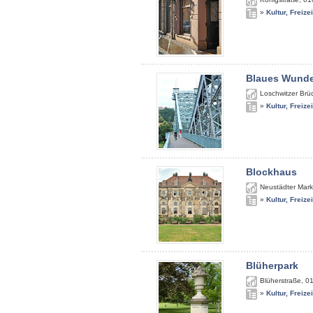
»
Kultur, Freize
Blaues Wunde
Loschwitzer Brü
»
Kultur, Freize
Blockhaus
Neustädter Mark
»
Kultur, Freize
Blüherpark
Blüherstraße
,
0
»
Kultur, Freize