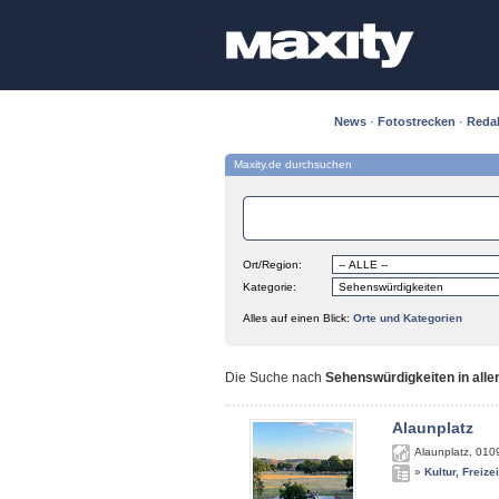
News
·
Fotostrecken
·
Reda
Maxity.de durchsuchen
Ort/Region:
Kategorie:
Alles auf einen Blick:
Orte und Kategorien
Die Suche nach
Sehenswürdigkeiten in alle
Alaunplatz
Alaunplatz
,
010
»
Kultur, Freize