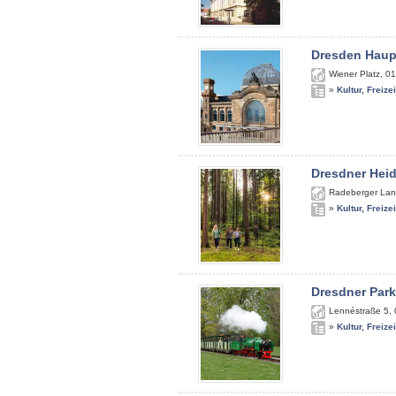
Dresden Haup
Wiener Platz
,
01
»
Kultur, Freize
Dresdner Hei
Radeberger Lan
»
Kultur, Freize
Dresdner Par
Lennéstraße 5
,
»
Kultur, Freize