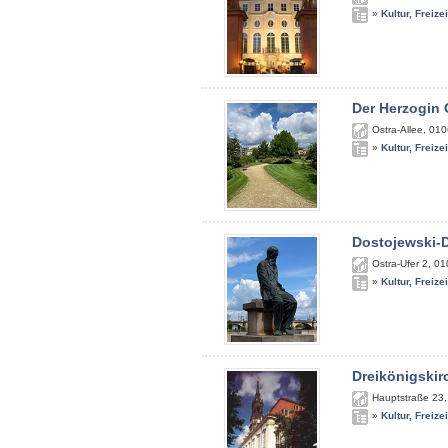
»
Kultur, Freize
Der Herzogin 
Ostra-Allee
,
010
»
Kultur, Freize
Dostojewski-
Ostra-Ufer 2
,
01
»
Kultur, Freize
Dreikönigskir
Hauptstraße 23
»
Kultur, Freize