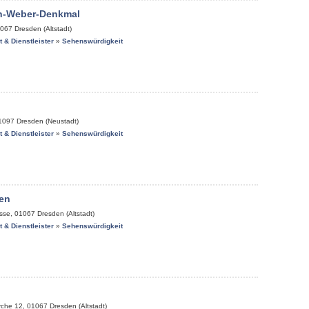
on-Weber-Denkmal
067
Dresden (Altstadt)
it & Dienstleister
»
Sehenswürdigkeit
1097
Dresden (Neustadt)
it & Dienstleister
»
Sehenswürdigkeit
en
sse
,
01067
Dresden (Altstadt)
it & Dienstleister
»
Sehenswürdigkeit
rche 12
,
01067
Dresden (Altstadt)