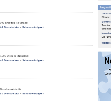
Ausgewäh
Alles M
Klänge,
Sommer
099
Dresden (Neustadt)
Termine
it & Dienstleister
»
Sehenswürdigkeit
einem Bl
Kreativ
Die "Dre
Weiter
01099
Dresden (Neustadt)
it & Dienstleister
»
Sehenswürdigkeit
Dresden (Altstadt)
it & Dienstleister
»
Sehenswürdigkeit