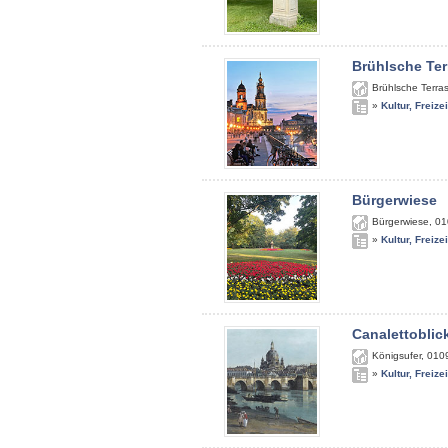
Brühlsche Ter
Brühlsche Terra
»
Kultur, Freize
Bürgerwiese
Bürgerwiese
,
01
»
Kultur, Freize
Canalettoblic
Königsufer
,
010
»
Kultur, Freize