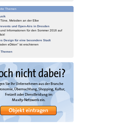
lte Themen
usik
 Töne, Melodien an der Elbe
events und Open-Airs in Dresden
 und Informationen für den Sommer 2016 auf
ick!
es Design für eine besondere Stadt
sden eDition" ist erschienen
e Themen