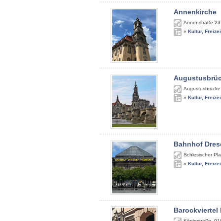
Annenkirche
Annenstraße 23
»
Kultur, Freize
Augustusbrü
Augustusbrücke
»
Kultur, Freize
Bahnhof Dres
Schlesischer Pla
»
Kultur, Freize
Barockviertel
Königstraße
,
01