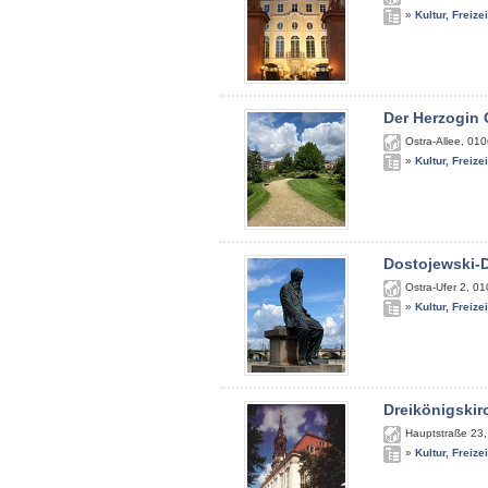
»
Kultur, Freize
Der Herzogin 
Ostra-Allee
,
010
»
Kultur, Freize
Dostojewski-
Ostra-Ufer 2
,
01
»
Kultur, Freize
Dreikönigskir
Hauptstraße 23
»
Kultur, Freize