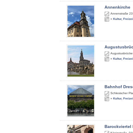
Annenkirche
Annenstraße 23
»
Kultur, Freize
Augustusbrü
Augustusbrücke
»
Kultur, Freize
Bahnhof Dres
Schlesischer Pla
»
Kultur, Freize
Barockviertel
Königstraße
,
01