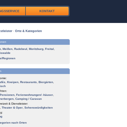
NGSSERVICE
KONTAKT
stleister
·
Orte & Kategorien
ionen
n
,
Meißen
,
Radebeul
,
Moritzburg
,
Freital
,
iswalde
te/Regionen
n
omie:
afés
,
Kneipen
,
Restaurants
,
Biergärten
,
isch
hten:
Pensionen
,
Ferienwohnungen/ -häuser
,
herbergen
,
Camping / Caravan
reizeit & Dienstleister:
,
Theater & Oper
,
Sehenswürdigkeiten
g:
ng
tegorien nach Orten