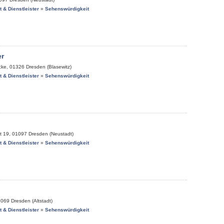
it & Dienstleister
»
Sehenswürdigkeit
r
cke
,
01326
Dresden (Blasewitz)
it & Dienstleister
»
Sehenswürdigkeit
t 19
,
01097
Dresden (Neustadt)
it & Dienstleister
»
Sehenswürdigkeit
1069
Dresden (Altstadt)
it & Dienstleister
»
Sehenswürdigkeit