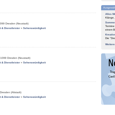
Ausgewäh
Alles M
Klänge,
Sommer
099
Dresden (Neustadt)
Termine
it & Dienstleister
»
Sehenswürdigkeit
einem Bl
Kreativ
Die "Dre
Weiter
01099
Dresden (Neustadt)
it & Dienstleister
»
Sehenswürdigkeit
Dresden (Altstadt)
it & Dienstleister
»
Sehenswürdigkeit