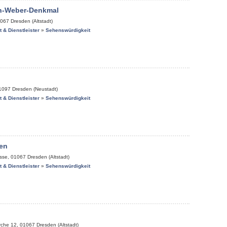
on-Weber-Denkmal
067
Dresden (Altstadt)
it & Dienstleister
»
Sehenswürdigkeit
1097
Dresden (Neustadt)
it & Dienstleister
»
Sehenswürdigkeit
en
sse
,
01067
Dresden (Altstadt)
it & Dienstleister
»
Sehenswürdigkeit
rche 12
,
01067
Dresden (Altstadt)