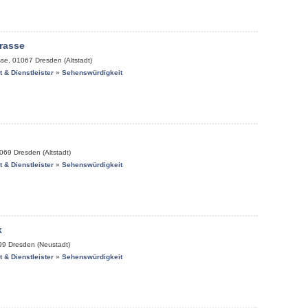
rasse
sse
,
01067
Dresden (Altstadt)
it & Dienstleister
»
Sehenswürdigkeit
069
Dresden (Altstadt)
it & Dienstleister
»
Sehenswürdigkeit
k
99
Dresden (Neustadt)
it & Dienstleister
»
Sehenswürdigkeit