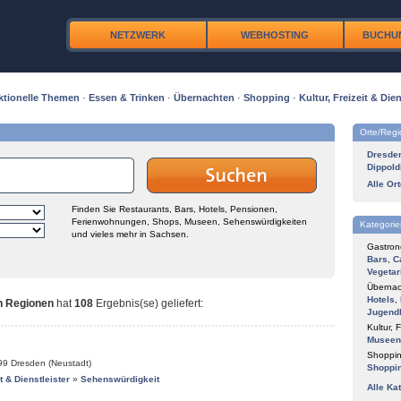
NETZWERK
WEBHOSTING
BUCHU
ktionelle Themen
·
Essen & Trinken
·
Übernachten
·
Shopping
·
Kultur, Freizeit & Dien
Orte/Reg
Dresde
Dippold
Alle Or
Finden Sie Restaurants, Bars, Hotels, Pensionen,
Ferienwohnungen, Shops, Museen, Sehenswürdigkeiten
Kategorie
und vieles mehr in Sachsen.
Gastron
Bars
,
C
Vegetar
Übernac
Hotels
,
n Regionen
hat
108
Ergebnis(se) geliefert
:
Jugend
Kultur, F
Museen
Shoppin
99
Dresden (Neustadt)
Shoppi
it & Dienstleister
»
Sehenswürdigkeit
Alle Ka