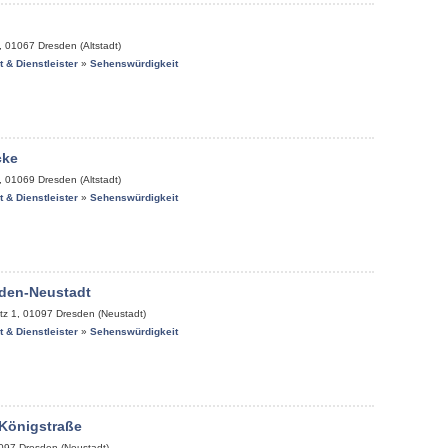
,
01067
Dresden (Altstadt)
it & Dienstleister
»
Sehenswürdigkeit
cke
,
01069
Dresden (Altstadt)
it & Dienstleister
»
Sehenswürdigkeit
den-Neustadt
tz 1
,
01097
Dresden (Neustadt)
it & Dienstleister
»
Sehenswürdigkeit
 Königstraße
097
Dresden (Neustadt)