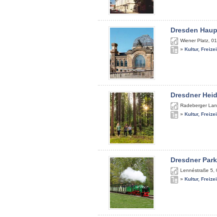
Dresden Haup
Wiener Platz
,
01
»
Kultur, Freize
Dresdner Hei
Radeberger Lan
»
Kultur, Freize
Dresdner Par
Lennéstraße 5
,
»
Kultur, Freize