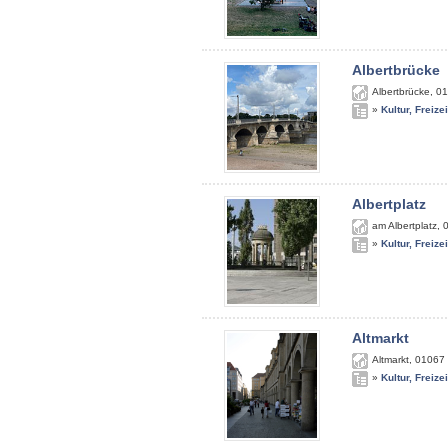
Albertbrücke
Albertbrücke
,
01
»
Kultur, Freize
Albertplatz
am Albertplatz
,
»
Kultur, Freize
Altmarkt
Altmarkt
,
01067
»
Kultur, Freize