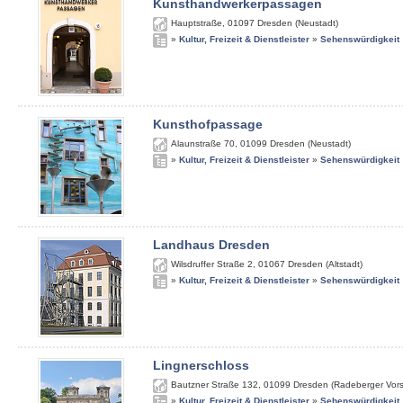
Kunsthandwerkerpassagen
Hauptstraße
,
01097
Dresden (Neustadt)
»
Kultur, Freizeit & Dienstleister
»
Sehenswürdigkeit
Kunsthofpassage
Alaunstraße 70
,
01099
Dresden (Neustadt)
»
Kultur, Freizeit & Dienstleister
»
Sehenswürdigkeit
Landhaus Dresden
Wilsdruffer Straße 2
,
01067
Dresden (Altstadt)
»
Kultur, Freizeit & Dienstleister
»
Sehenswürdigkeit
Lingnerschloss
Bautzner Straße 132
,
01099
Dresden (Radeberger Vors
»
Kultur, Freizeit & Dienstleister
»
Sehenswürdigkeit