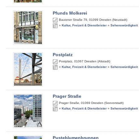
Pfunds Molkerei
Bautzner Straße 79
,
01099
Dresden (Neustadt)
»
Kultur, Freizeit & Dienstleister
»
Sehenswürdigkeit
Postplatz
Postplatz
,
01067
Dresden (Altstadt)
»
Kultur, Freizeit & Dienstleister
»
Sehenswürdigkeit
Prager Straße
Prager Straße
,
01069
Dresden (Seevorstadt)
»
Kultur, Freizeit & Dienstleister
»
Sehenswürdigkeit
Pusteblumenbrunnen