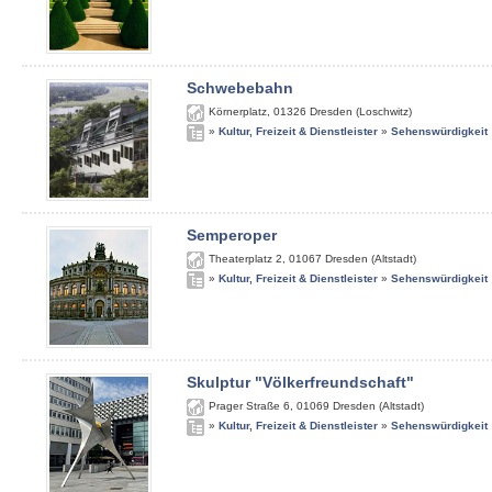
Schwebebahn
Körnerplatz
,
01326
Dresden (Loschwitz)
»
Kultur, Freizeit & Dienstleister
»
Sehenswürdigkeit
Semperoper
Theaterplatz 2
,
01067
Dresden (Altstadt)
»
Kultur, Freizeit & Dienstleister
»
Sehenswürdigkeit
Skulptur "Völkerfreundschaft"
Prager Straße 6
,
01069
Dresden (Altstadt)
»
Kultur, Freizeit & Dienstleister
»
Sehenswürdigkeit