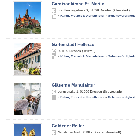
Garnisonkirche St. Martin
Stauffenbergallee 9G
,
01099
Dresden (Albertstadt)
»
Kultur, Freizeit & Dienstleister
»
Sehenswürdigkeit
Gartenstadt Hellerau
,
01109
Dresden (Hellerau)
»
Kultur, Freizeit & Dienstleister
»
Sehenswürdigkeit
Gläserne Manufaktur
Lennéstraße 1
,
01069
Dresden (Seevorstadt)
»
Kultur, Freizeit & Dienstleister
»
Sehenswürdigkeit
Goldener Reiter
Neustädter Markt
,
01097
Dresden (Neustadt)