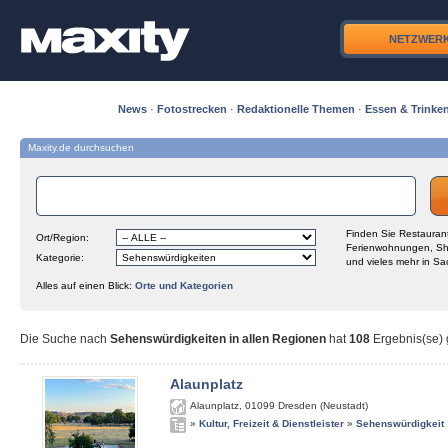
NETZWER
News
·
Fotostrecken
·
Redaktionelle Themen
·
Essen & Trinke
Maxity.de durchsuchen
Finden Sie Restaurant
Ort/Region:
Ferienwohnungen, Sh
Kategorie:
und vieles mehr in Sa
Alles auf einen Blick:
Orte und Kategorien
Die Suche nach
Sehenswürdigkeiten in allen Regionen
hat
108
Ergebnis(se) g
Alaunplatz
Alaunplatz
,
01099
Dresden (Neustadt)
»
Kultur, Freizeit & Dienstleister
»
Sehenswürdigkeit