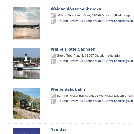
Waldschlösschenbrücke
Waldschlösschenbrücke
,
01099
Dresden (Radeberger V
»
Kultur, Freizeit & Dienstleister
»
Sehenswürdigkeit
Weiße Flotte Sachsen
Georg-Treu-Platz 3
,
01067
Dresden (Altstadt)
»
Kultur, Freizeit & Dienstleister
»
Sehenswürdigkeit
Weißeritztalbahn
Bahnhof Freital-Hainsberg
,
01705
Freital (Dresdner Um
»
Kultur, Freizeit & Dienstleister
»
Sehenswürdigkeit
Yenidze