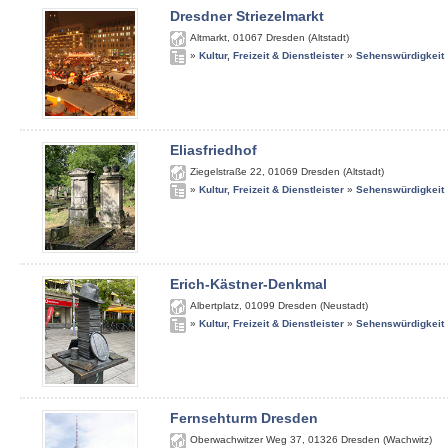
Dresdner Striezelmarkt
Altmarkt
,
01067
Dresden (Altstadt)
»
Kultur, Freizeit & Dienstleister
»
Sehenswürdigkeit
Eliasfriedhof
Ziegelstraße 22
,
01069
Dresden (Altstadt)
»
Kultur, Freizeit & Dienstleister
»
Sehenswürdigkeit
Erich-Kästner-Denkmal
Albertplatz
,
01099
Dresden (Neustadt)
»
Kultur, Freizeit & Dienstleister
»
Sehenswürdigkeit
Fernsehturm Dresden
Oberwachwitzer Weg 37
,
01326
Dresden (Wachwitz)