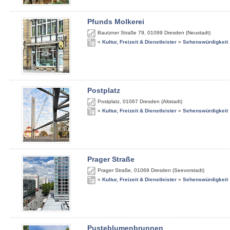
Pfunds Molkerei
Bautzner Straße 79
,
01099
Dresden (Neustadt)
»
Kultur, Freizeit & Dienstleister
»
Sehenswürdigkeit
Postplatz
Postplatz
,
01067
Dresden (Altstadt)
»
Kultur, Freizeit & Dienstleister
»
Sehenswürdigkeit
Prager Straße
Prager Straße
,
01069
Dresden (Seevorstadt)
»
Kultur, Freizeit & Dienstleister
»
Sehenswürdigkeit
Pusteblumenbrunnen