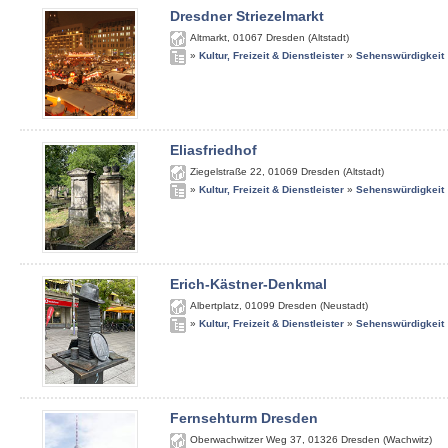
Dresdner Striezelmarkt
Altmarkt
,
01067
Dresden (Altstadt)
»
Kultur, Freizeit & Dienstleister
»
Sehenswürdigkeit
Eliasfriedhof
Ziegelstraße 22
,
01069
Dresden (Altstadt)
»
Kultur, Freizeit & Dienstleister
»
Sehenswürdigkeit
Erich-Kästner-Denkmal
Albertplatz
,
01099
Dresden (Neustadt)
»
Kultur, Freizeit & Dienstleister
»
Sehenswürdigkeit
Fernsehturm Dresden
Oberwachwitzer Weg 37
,
01326
Dresden (Wachwitz)