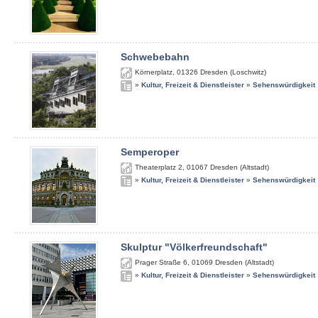
Schwebebahn
Körnerplatz
,
01326
Dresden (Loschwitz)
»
Kultur, Freizeit & Dienstleister
»
Sehenswürdigkeit
Semperoper
Theaterplatz 2
,
01067
Dresden (Altstadt)
»
Kultur, Freizeit & Dienstleister
»
Sehenswürdigkeit
Skulptur "Völkerfreundschaft"
Prager Straße 6
,
01069
Dresden (Altstadt)
»
Kultur, Freizeit & Dienstleister
»
Sehenswürdigkeit