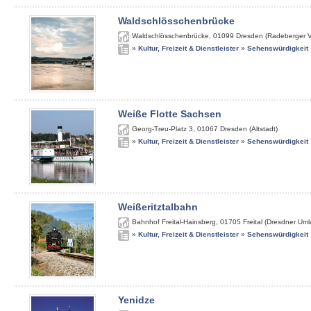
Waldschlösschenbrücke
Waldschlösschenbrücke
,
01099
Dresden (Radeberger V
»
Kultur, Freizeit & Dienstleister
»
Sehenswürdigkeit
Weiße Flotte Sachsen
Georg-Treu-Platz 3
,
01067
Dresden (Altstadt)
»
Kultur, Freizeit & Dienstleister
»
Sehenswürdigkeit
Weißeritztalbahn
Bahnhof Freital-Hainsberg
,
01705
Freital (Dresdner Um
»
Kultur, Freizeit & Dienstleister
»
Sehenswürdigkeit
Yenidze