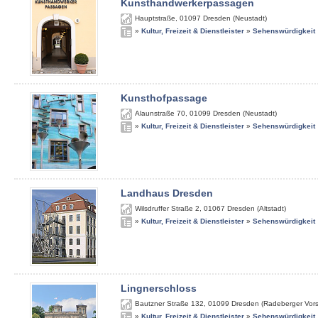
Kunsthandwerkerpassagen
Hauptstraße
,
01097
Dresden (Neustadt)
»
Kultur, Freizeit & Dienstleister
»
Sehenswürdigkeit
Kunsthofpassage
Alaunstraße 70
,
01099
Dresden (Neustadt)
»
Kultur, Freizeit & Dienstleister
»
Sehenswürdigkeit
Landhaus Dresden
Wilsdruffer Straße 2
,
01067
Dresden (Altstadt)
»
Kultur, Freizeit & Dienstleister
»
Sehenswürdigkeit
Lingnerschloss
Bautzner Straße 132
,
01099
Dresden (Radeberger Vors
»
Kultur, Freizeit & Dienstleister
»
Sehenswürdigkeit