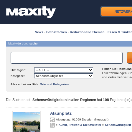
NETZWER
News
·
Fotostrecken
·
Redaktionelle Themen
·
Essen & Trinke
Maxity.de durchsuchen
Finden Sie Restaurant
Ort/Region:
Ferienwohnungen, Sh
Kategorie:
und vieles mehr in Sa
Alles auf einen Blick:
Orte und Kategorien
Die Suche nach
Sehenswürdigkeiten in allen Regionen
hat
108
Ergebnis(se) g
Alaunplatz
Alaunplatz
,
01099
Dresden (Neustadt)
»
Kultur, Freizeit & Dienstleister
»
Sehenswürdigkeit