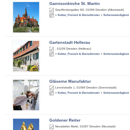
Garnisonkirche St. Martin
Stauffenbergallee 9G
,
01099
Dresden (Albertstadt)
»
Kultur, Freizeit & Dienstleister
»
Sehenswürdigkeit
Gartenstadt Hellerau
,
01109
Dresden (Hellerau)
»
Kultur, Freizeit & Dienstleister
»
Sehenswürdigkeit
Gläserne Manufaktur
Lennéstraße 1
,
01069
Dresden (Seevorstadt)
»
Kultur, Freizeit & Dienstleister
»
Sehenswürdigkeit
Goldener Reiter
Neustädter Markt
,
01097
Dresden (Neustadt)