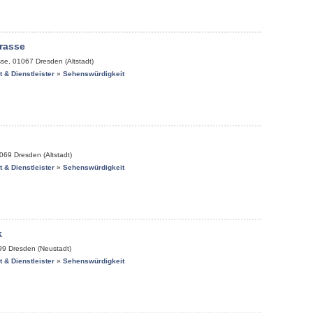
rasse
sse
,
01067
Dresden (Altstadt)
it & Dienstleister
»
Sehenswürdigkeit
069
Dresden (Altstadt)
it & Dienstleister
»
Sehenswürdigkeit
k
99
Dresden (Neustadt)
it & Dienstleister
»
Sehenswürdigkeit