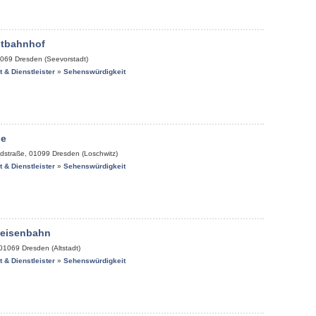
tbahnhof
069
Dresden (Seevorstadt)
it & Dienstleister
»
Sehenswürdigkeit
de
dstraße
,
01099
Dresden (Loschwitz)
it & Dienstleister
»
Sehenswürdigkeit
keisenbahn
01069
Dresden (Altstadt)
it & Dienstleister
»
Sehenswürdigkeit