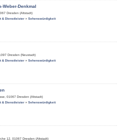
on-Weber-Denkmal
067
Dresden (Altstadt)
it & Dienstleister
»
Sehenswürdigkeit
1097
Dresden (Neustadt)
it & Dienstleister
»
Sehenswürdigkeit
en
sse
,
01067
Dresden (Altstadt)
it & Dienstleister
»
Sehenswürdigkeit
rche 12
,
01067
Dresden (Altstadt)