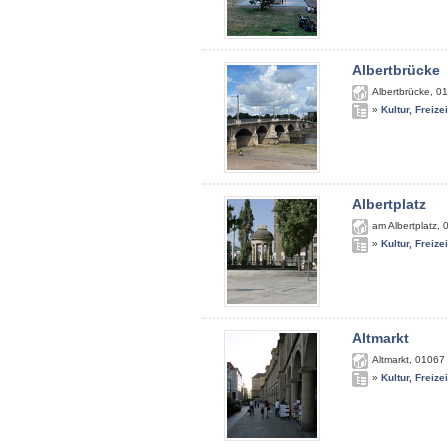
Albertbrücke
Albertbrücke
,
01
»
Kultur, Freize
Albertplatz
am Albertplatz
,
»
Kultur, Freize
Altmarkt
Altmarkt
,
01067
»
Kultur, Freize