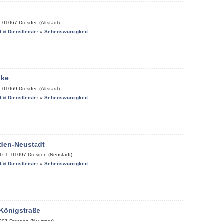
,
01067
Dresden (Altstadt)
it & Dienstleister
»
Sehenswürdigkeit
cke
,
01069
Dresden (Altstadt)
it & Dienstleister
»
Sehenswürdigkeit
den-Neustadt
tz 1
,
01097
Dresden (Neustadt)
it & Dienstleister
»
Sehenswürdigkeit
 Königstraße
097
Dresden (Neustadt)