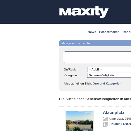
News
·
Fotostrecken
·
Reda
Maxity.de durchsuchen
Ort/Region:
Kategorie:
Alles auf einen Blick:
Orte und Kategorien
Die Suche nach
Sehenswürdigkeiten in alle
Alaunplatz
Alaunplatz
,
010
»
Kultur, Freize