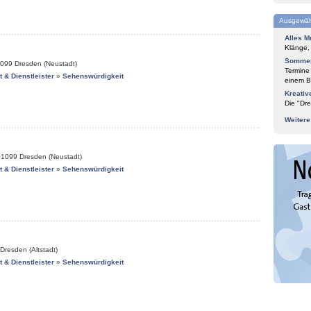
Ausgewäh
Alles M
Klänge,
Sommer
099
Dresden (Neustadt)
Termine
it & Dienstleister
»
Sehenswürdigkeit
einem Bl
Kreativ
Die "Dre
Weiter
01099
Dresden (Neustadt)
it & Dienstleister
»
Sehenswürdigkeit
Dresden (Altstadt)
it & Dienstleister
»
Sehenswürdigkeit