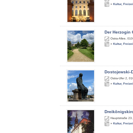
»
Kultur, Freize
Der Herzogin 
Ostra-Allee
,
010
»
Kultur, Freize
Dostojewski-
Ostra-Ufer 2
,
01
»
Kultur, Freize
Dreikönigskir
Hauptstraße 23
»
Kultur, Freize