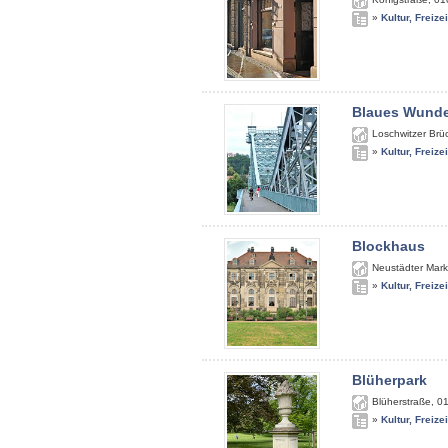
»
Kultur, Freize
Blaues Wunde
Loschwitzer Brü
»
Kultur, Freize
Blockhaus
Neustädter Mark
»
Kultur, Freize
Blüherpark
Blüherstraße
,
0
»
Kultur, Freize