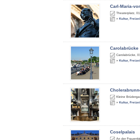
Carl-Maria-v
Theaterplatz
,
01
»
Kultur, Freize
Carolabrücke
Carolabrücke
,
0
»
Kultur, Freize
Cholerabrunn
Kleine Brüderga
»
Kultur, Freize
Coselpalais
An der Frauenki