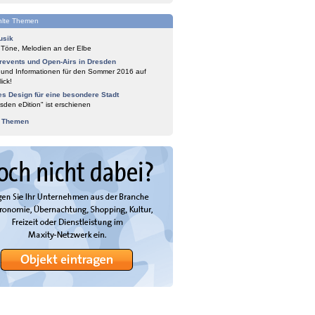
lte Themen
usik
 Töne, Melodien an der Elbe
events und Open-Airs in Dresden
 und Informationen für den Sommer 2016 auf
ick!
es Design für eine besondere Stadt
sden eDition" ist erschienen
e Themen