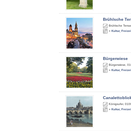
Brühlsche Ter
Brühlsche Terra
»
Kultur, Freize
Bürgerwiese
Bürgerwiese
,
01
»
Kultur, Freize
Canalettoblic
Königsufer
,
010
»
Kultur, Freize