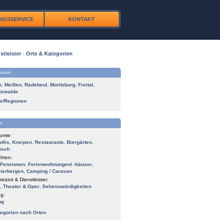
NGSSERVICE
KONTAKT
stleister
·
Orte & Kategorien
ionen
n
,
Meißen
,
Radebeul
,
Moritzburg
,
Freital
,
iswalde
te/Regionen
n
omie:
afés
,
Kneipen
,
Restaurants
,
Biergärten
,
isch
hten:
Pensionen
,
Ferienwohnungen/ -häuser
,
herbergen
,
Camping / Caravan
reizeit & Dienstleister:
,
Theater & Oper
,
Sehenswürdigkeiten
g:
ng
tegorien nach Orten