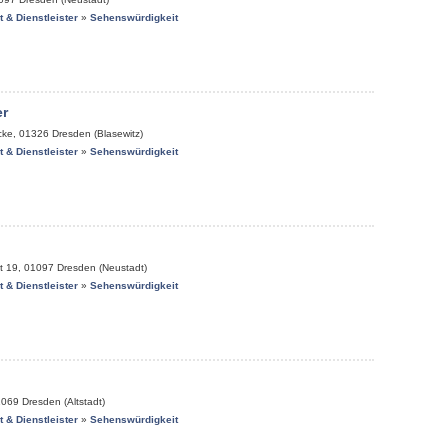
it & Dienstleister
»
Sehenswürdigkeit
r
cke
,
01326
Dresden (Blasewitz)
it & Dienstleister
»
Sehenswürdigkeit
t 19
,
01097
Dresden (Neustadt)
it & Dienstleister
»
Sehenswürdigkeit
1069
Dresden (Altstadt)
it & Dienstleister
»
Sehenswürdigkeit