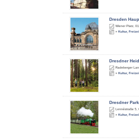
Dresden Haup
Wiener Platz
,
01
»
Kultur, Freize
Dresdner Hei
Radeberger Lan
»
Kultur, Freize
Dresdner Par
Lennéstraße 5
,
»
Kultur, Freize