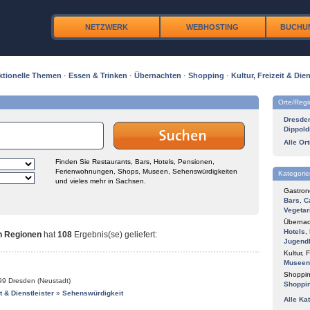
NETZWERK
WEBHOSTING
BUCHU
ktionelle Themen
·
Essen & Trinken
·
Übernachten
·
Shopping
·
Kultur, Freizeit & Dien
Orte/Reg
Dresde
Dippold
Alle Or
Finden Sie Restaurants, Bars, Hotels, Pensionen,
Ferienwohnungen, Shops, Museen, Sehenswürdigkeiten
Kategorie
und vieles mehr in Sachsen.
Gastron
Bars
,
C
Vegetar
Übernac
Hotels
,
n Regionen
hat
108
Ergebnis(se) geliefert
:
Jugend
Kultur, F
Museen
Shoppin
99
Dresden (Neustadt)
Shoppi
it & Dienstleister
»
Sehenswürdigkeit
Alle Ka