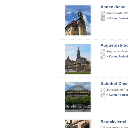
Annenkirche
Annenstraße 23
»
Kultur, Freize
Augustusbrü
Augustusbrücke
»
Kultur, Freize
Bahnhof Dres
Schlesischer Pla
»
Kultur, Freize
Barockviertel
Königstraße
,
01