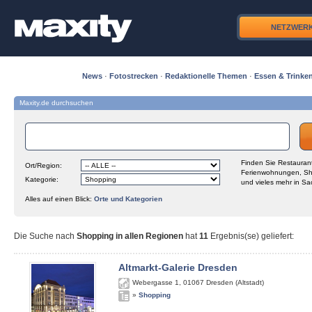
NETZWER
News
·
Fotostrecken
·
Redaktionelle Themen
·
Essen & Trinke
Maxity.de durchsuchen
Finden Sie Restaurant
Ort/Region:
Ferienwohnungen, Sh
Kategorie:
und vieles mehr in Sa
Alles auf einen Blick:
Orte und Kategorien
Die Suche nach
Shopping in allen Regionen
hat
11
Ergebnis(se) geliefert
:
Altmarkt-Galerie Dresden
Webergasse 1
,
01067
Dresden (Altstadt)
»
Shopping