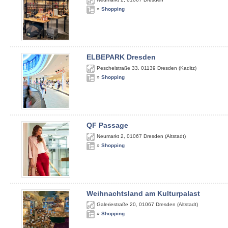
»
Shopping
ELBEPARK Dresden
Peschelstraße 33
,
01139
Dresden (Kaditz)
»
Shopping
QF Passage
Neumarkt 2
,
01067
Dresden (Altstadt)
»
Shopping
Weihnachtsland am Kulturpalast
Galeriestraße 20
,
01067
Dresden (Altstadt)
»
Shopping