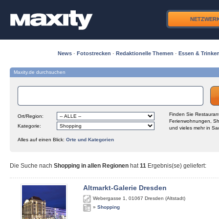
NETZWER
News
·
Fotostrecken
·
Redaktionelle Themen
·
Essen & Trinke
Maxity.de durchsuchen
Finden Sie Restaurant
Ort/Region:
Ferienwohnungen, Sh
Kategorie:
und vieles mehr in Sa
Alles auf einen Blick:
Orte und Kategorien
Die Suche nach
Shopping in allen Regionen
hat
11
Ergebnis(se) geliefert
:
Altmarkt-Galerie Dresden
Webergasse 1
,
01067
Dresden (Altstadt)
»
Shopping