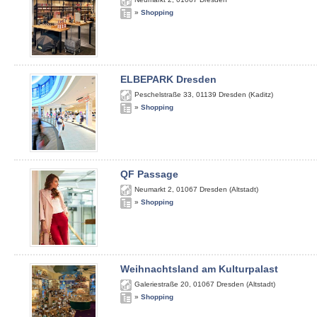
»
Shopping
ELBEPARK Dresden
Peschelstraße 33
,
01139
Dresden (Kaditz)
»
Shopping
QF Passage
Neumarkt 2
,
01067
Dresden (Altstadt)
»
Shopping
Weihnachtsland am Kulturpalast
Galeriestraße 20
,
01067
Dresden (Altstadt)
»
Shopping