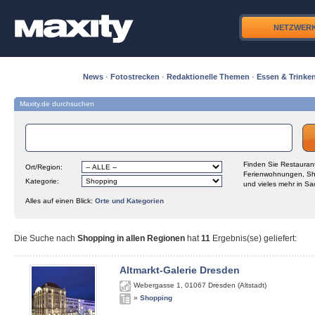
NETZWER
News
·
Fotostrecken
·
Redaktionelle Themen
·
Essen & Trinke
Maxity.de durchsuchen
Finden Sie Restaurant
Ort/Region:
Ferienwohnungen, Sh
Kategorie:
und vieles mehr in Sa
Alles auf einen Blick:
Orte und Kategorien
Die Suche nach
Shopping in allen Regionen
hat
11
Ergebnis(se) geliefert
:
Altmarkt-Galerie Dresden
Webergasse 1
,
01067
Dresden (Altstadt)
»
Shopping