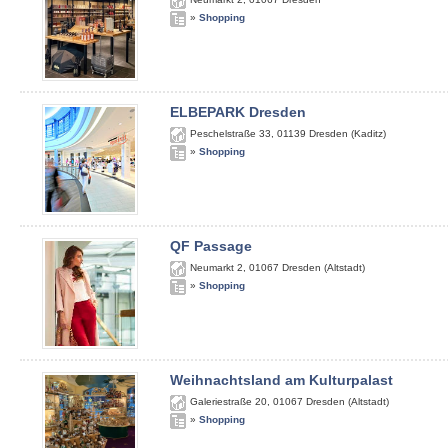
»
Shopping
ELBEPARK Dresden
Peschelstraße 33
,
01139
Dresden (Kaditz)
»
Shopping
QF Passage
Neumarkt 2
,
01067
Dresden (Altstadt)
»
Shopping
Weihnachtsland am Kulturpalast
Galeriestraße 20
,
01067
Dresden (Altstadt)
»
Shopping