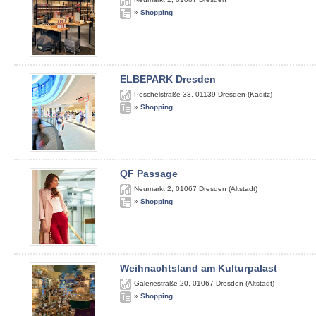
»
Shopping
ELBEPARK Dresden
Peschelstraße 33
,
01139
Dresden (Kaditz)
»
Shopping
QF Passage
Neumarkt 2
,
01067
Dresden (Altstadt)
»
Shopping
Weihnachtsland am Kulturpalast
Galeriestraße 20
,
01067
Dresden (Altstadt)
»
Shopping