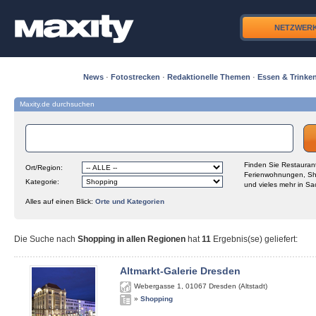
NETZWER
News
·
Fotostrecken
·
Redaktionelle Themen
·
Essen & Trinke
Maxity.de durchsuchen
Finden Sie Restaurant
Ort/Region:
Ferienwohnungen, Sh
Kategorie:
und vieles mehr in Sa
Alles auf einen Blick:
Orte und Kategorien
Die Suche nach
Shopping in allen Regionen
hat
11
Ergebnis(se) geliefert
:
Altmarkt-Galerie Dresden
Webergasse 1
,
01067
Dresden (Altstadt)
»
Shopping