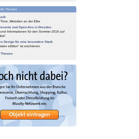
lte Themen
usik
 Töne, Melodien an der Elbe
events und Open-Airs in Dresden
 und Informationen für den Sommer 2016 auf
ick!
es Design für eine besondere Stadt
sden eDition" ist erschienen
e Themen