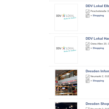
DDV Lokal El
Peschelstraße 3
»
Shopping
DDV Lokal Ha
Ostra-Allee 20
,
»
Shopping
Dresden Infor
Neumarkt 2
,
01
»
Shopping
Dresden Sho
Neumarkt 2
,
01