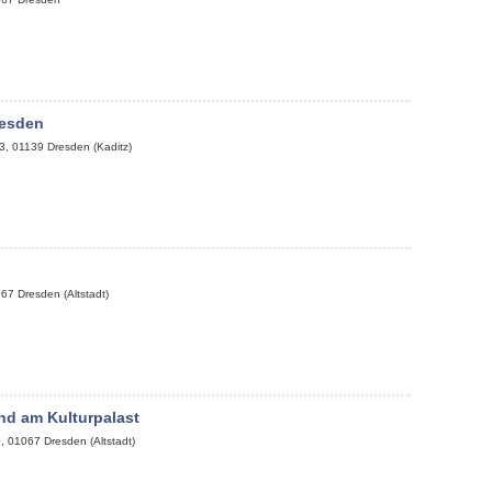
esden
3
,
01139
Dresden (Kaditz)
067
Dresden (Altstadt)
nd am Kulturpalast
0
,
01067
Dresden (Altstadt)