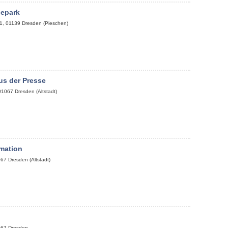
bepark
1
,
01139
Dresden (Pieschen)
us der Presse
01067
Dresden (Altstadt)
mation
067
Dresden (Altstadt)
p
067
Dresden