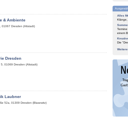
Ausgewäh
Alles M
e & Ambiente
Klänge,
Sommer
,
01067
Dresden (Altstadt)
Termine
einem Bl
Kreativ
Die "Dre
Weiter
rie Dresden
 5
,
01069
Dresden (Altstadt)
tik Laubner
aße 52a
,
01309
Dresden (Blasewitz)