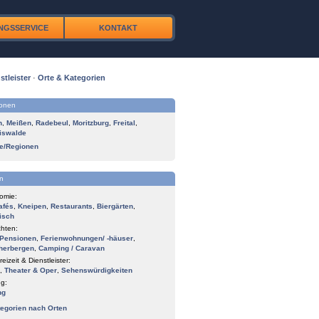
NGSSERVICE
KONTAKT
stleister
·
Orte & Kategorien
ionen
n
,
Meißen
,
Radebeul
,
Moritzburg
,
Freital
,
iswalde
te/Regionen
n
omie:
afés
,
Kneipen
,
Restaurants
,
Biergärten
,
isch
hten:
Pensionen
,
Ferienwohnungen/ -häuser
,
herbergen
,
Camping / Caravan
reizeit & Dienstleister:
,
Theater & Oper
,
Sehenswürdigkeiten
g:
ng
tegorien nach Orten