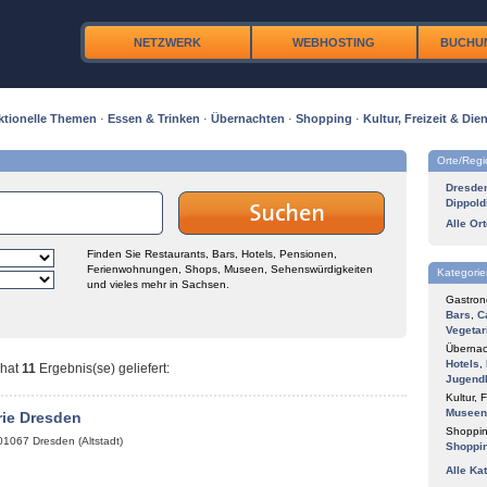
NETZWERK
WEBHOSTING
BUCHU
ktionelle Themen
·
Essen & Trinken
·
Übernachten
·
Shopping
·
Kultur, Freizeit & Dien
Orte/Reg
Dresde
Dippold
Alle Or
Finden Sie Restaurants, Bars, Hotels, Pensionen,
Ferienwohnungen, Shops, Museen, Sehenswürdigkeiten
Kategorie
und vieles mehr in Sachsen.
Gastron
Bars
,
C
Vegetar
Übernac
Hotels
,
hat
11
Ergebnis(se) geliefert
:
Jugend
Kultur, F
Museen
rie Dresden
Shoppin
01067
Dresden (Altstadt)
Shoppi
Alle Ka