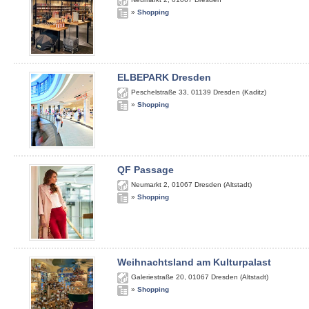
»
Shopping
ELBEPARK Dresden
Peschelstraße 33
,
01139
Dresden (Kaditz)
»
Shopping
QF Passage
Neumarkt 2
,
01067
Dresden (Altstadt)
»
Shopping
Weihnachtsland am Kulturpalast
Galeriestraße 20
,
01067
Dresden (Altstadt)
»
Shopping