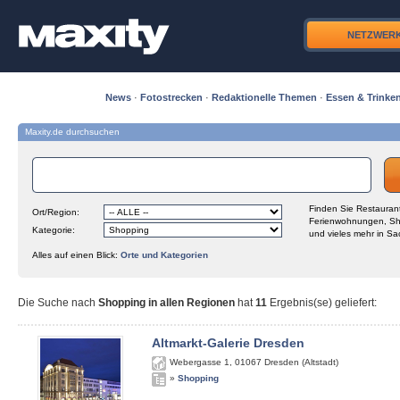
NETZWER
News
·
Fotostrecken
·
Redaktionelle Themen
·
Essen & Trinke
Maxity.de durchsuchen
Finden Sie Restaurant
Ort/Region:
Ferienwohnungen, Sh
Kategorie:
und vieles mehr in Sa
Alles auf einen Blick:
Orte und Kategorien
Die Suche nach
Shopping in allen Regionen
hat
11
Ergebnis(se) geliefert
:
Altmarkt-Galerie Dresden
Webergasse 1
,
01067
Dresden (Altstadt)
»
Shopping